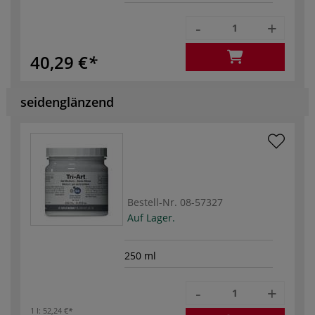
-
+
40,29 €
seidenglänzend
Bestell-Nr.
08-57327
Auf Lager.
250 ml
-
+
1 l:
52,24 €