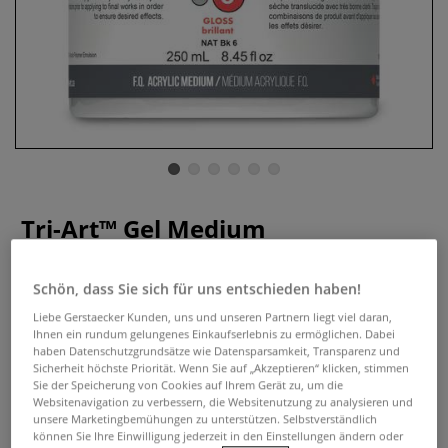
Tri-Art™ Gel Medium
Acrylmedium
Schön, dass Sie sich für uns entschieden haben!
0 Bewertungen
Liebe Gerstaecker Kunden, uns und unseren Partnern liegt viel daran,
Acryl-Gelmedium in verschiedenen Glanzgraden erhältlich.
Ihnen ein rundum gelungenes Einkaufserlebnis zu ermöglichen. Dabei
haben Datenschutzgrundsätze wie Datensparsamkeit, Transparenz und
Pur oder mit Acrylfarben für Lasuren, Schichtmalerei und
Sicherheit höchste Priorität. Wenn Sie auf „Akzeptieren“ klicken, stimmen
Mixed Media. Inhalt: 500 ml.
Mehr
Sie der Speicherung von Cookies auf Ihrem Gerät zu, um die
Websitenavigation zu verbessern, die Websitenutzung zu analysieren und
unsere Marketingbemühungen zu unterstützen. Selbstverständlich
ab
13,06 €
können Sie Ihre Einwilligung jederzeit in den Einstellungen ändern oder