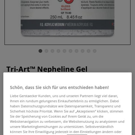
Tri-Art™ Nepheline Gel
Acrylmedium, glänzend
Schön, dass Sie sich für uns entschieden haben!
0 Bewertungen
Liebe Gerstaecker Kunden, uns und unseren Partnern liegt viel daran,
Acrylgel mit Nepheline-Kristallen. Verleiht transparente
Ihnen ein rundum gelungenes Einkaufserlebnis zu ermöglichen. Dabei
haben Datenschutzgrundsätze wie Datensparsamkeit, Transparenz und
Strukturen, pur oder mit Acrylfarben nutzbar.
Mehr
Sicherheit höchste Priorität. Wenn Sie auf „Akzeptieren“ klicken, stimmen
Sie der Speicherung von Cookies auf Ihrem Gerät zu, um die
ab
14,07 €
Websitenavigation zu verbessern, die Websitenutzung zu analysieren und
unsere Marketingbemühungen zu unterstützen. Selbstverständlich
0,25 l | 1 l:
56,28 €
können Sie Ihre Einwilligung jederzeit in den Einstellungen ändern oder