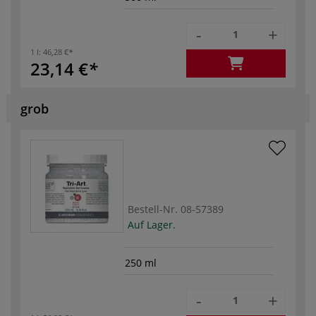
-
+
1 l:
46,28 €
23,14 €
grob
Bestell-Nr.
08-57389
Auf Lager.
250 ml
-
+