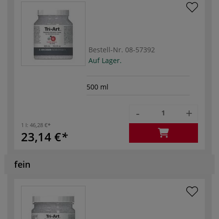
Bestell-Nr.
08-57392
Auf Lager.
500 ml
-
+
1 l:
46,28 €
23,14 €
fein