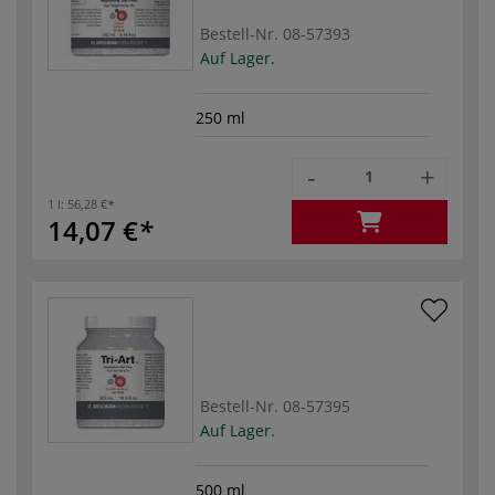
Bestell-Nr.
08-57393
Auf Lager.
250 ml
-
+
1 l:
56,28 €
14,07 €
Bestell-Nr.
08-57395
Auf Lager.
500 ml