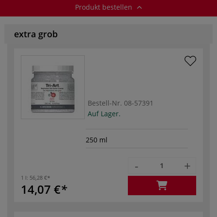
Produkt bestellen
extra grob
Bestell-Nr.
08-57391
Auf Lager.
250 ml
-
+
1 l:
56,28 €
14,07 €