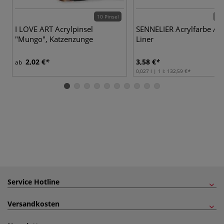
10 Pinsel
20 
I LOVE ART Acrylpinsel
SENNELIER Acrylfarbe Abs
"Mungo", Katzenzunge
Liner
2,02 €
3,58 €
ab
0,027 l | 1 l:
132,59 €
Service Hotline
Versandkosten