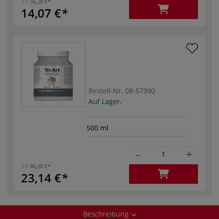
1 l:
56,28 €
14,07 €
Bestell-Nr.
08-57390
Auf Lager.
500 ml
-
+
1 l:
46,28 €
23,14 €
Beschreibung