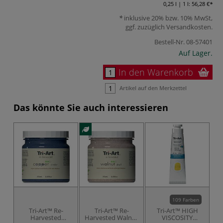
0,25 l | 1 l:
56,28 €
inklusive 20% bzw. 10% MwSt,
ggf. zuzüglich
Versandkosten
.
Bestell-Nr.
08-57401
Auf Lager.
In den Warenkorb
Artikel auf den Merkzettel
Das könnte Sie auch interessieren
109 Farben
Tri-Art™ Re-
Tri-Art™ Re-
Tri-Art™ HIGH
T
Harvested
Harvested Walnut
VISCOSITY