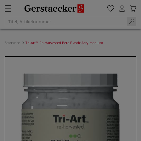
Startseite
Tri-Art™ Re-Harvested Pete Plastic Acrylmedium