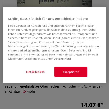
Schön, dass Sie sich für uns entschieden haben!
Liebe Gerstaecker Kunden, uns und unseren Partnern liegt viel daran,
Ihnen ein rundum gelungenes Einkaufserlebnis zu ermöglichen. Dabei
haben Datenschutzgrundsätze wie Datensparsamkeit, Transparenz und
Sicherheit höchste Priorität. Wenn Sie auf „Akzeptieren“ klicken, stimmen
Sie der Speicherung von Cookies auf Ihrem Gerät zu, um die
Websitenavigation zu verbessern, die Websitenutzung zu analysieren und
unsere Marketingbemühungen zu unterstützen. Selbstverständlich
Tri-Art™ Re-Harvested Pete Plastic
können Sie Ihre Einwilligung jederzeit in den Einstellungen ändern oder
wiederrufen. Diese finden Sie unter
Datenschutz
Acrylmedium
0 Bewertungen
Einstellungen
Akzeptieren
Strukturmedium aus recyceltem PETE-Kunststoff. Erzeugt
raue, unregelmäßige Oberflächen. Pur oder mit Acrylfarben
mischbar.
Mehr
14,07 €