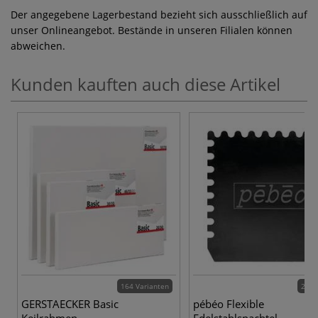
Der angegebene Lagerbestand bezieht sich ausschließlich auf
unser Onlineangebot. Bestände in unseren Filialen können
abweichen.
Kunden kauften auch diese Artikel
164 Varianten
2 Va
GERSTAECKER Basic
pébéo Flexible
Keilrahmen
Edelstahlspachtel