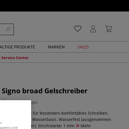
ALTIGE PRODUKTE
MARKEN
SALES
Service Center
Signo broad Gelschreiber
0 Bewertungen
 Gummigriffzone für besonders komfortables Schreiben.
 Pigmenttinte auf Wasserbasis. Wasserfest (ausgenommen
es
ß, Gold und Silber). Strichstärke: 1 mm
Mehr
nsparenz und