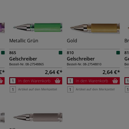
Metallic Grün
Gold
B
865
810
81
Gelschreiber
Gelschreiber
Ge
Bestell-Nr.
08-27548865
Bestell-Nr.
08-27548810
Bes
€
2,64 €
2,64 €
In den Warenkorb
In den Warenkorb
Artikel auf den Merkzettel
Artikel auf den Merkzettel