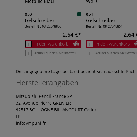
Metallic Blau
Weiß
853
851
Gelschreiber
Gelschreiber
Bestell-Nr.
08-27548853
Bestell-Nr.
08-27548851
2,64 €
2,64 
In den Warenkorb
In den Warenkorb
Artikel auf den Merkzettel
Artikel auf den Merkzettel
Der angegebene Lagerbestand bezieht sich ausschließlich
Herstellerangaben
Mitsubishi Pencil France SA
32, Avenue Pierre GRENIER
92517 BOULOGNE BILLANCOURT Cedex
FR
info
@mpuni.fr