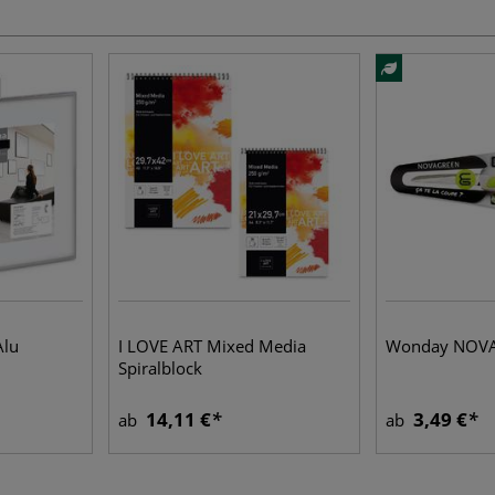
Alu
I LOVE ART Mixed Media
Wonday NOVA
Spiralblock
14,11 €
3,49 €
ab
ab