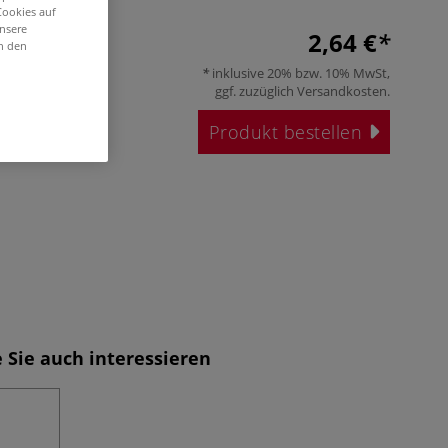
Cookies auf
unsere
2,64 €
in den
inklusive 20% bzw. 10% MwSt,
ggf. zuzüglich
Versandkosten
.
Produkt bestellen
 Sie auch interessieren