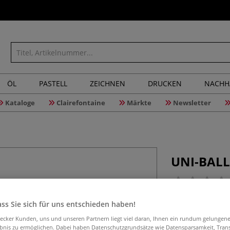
ÖL
PASTELL
ZEICHNEN
DRUCKEN
NACHH
Kataloge
Clairefontaine
Märkte
Newsletter
UNI-BALL 
Gelschreiber mit
ss Sie sich für uns entschieden haben!
Lichtbeständige
aecker Kunden, uns und unseren Partnern liegt viel daran, Ihnen ein rundum gelungen
die Farbtöne Wei
ebnis zu ermöglichen. Dabei haben Datenschutzgrundsätze wie Datensparsamkeit, Tra