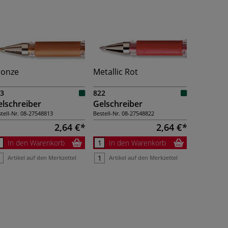
ronze
Metallic Rot
3
822
lschreiber
Gelschreiber
tell-Nr.
08-27548813
Bestell-Nr.
08-27548822
2,64 €
2,64 €
In den Warenkorb
In den Warenkorb
Artikel auf den Merkzettel
Artikel auf den Merkzettel