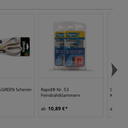
GREEN Scheren
Rapid® Nr. 53
GERSTAE
Feindrahtklammern
Keilrah
10,89 €
1,87
ab
ab