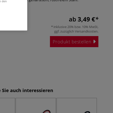
in den
ffe.
Mehr
ab
3,49 €
inklusive 20% bzw. 10% MwSt,
ggf. zuzüglich
Versandkosten
.
Produkt bestellen
 Sie auch interessieren