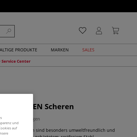
ALTIGE PRODUKTE
MARKEN
SALES
Service Center
NOVAGREEN Scheren
es
0 Bewertungen
nsparenz und
Cookies auf
AGREEN Scheren sind besonders umweltfreundlich und
unsere
elbar. Klinge aus gehärtetem, rostfreiem Stahl.