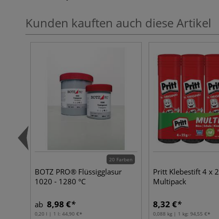
Kunden kauften auch diese Artikel
20 Farben
BOTZ PRO® Flüssigglasur
Pritt Klebestift 4 x 
1020 - 1280 °C
Multipack
8,98 €
8,32 €
ab
0,20 l | 1 l:
44,90 €
0,088 kg | 1 kg:
94,55 €