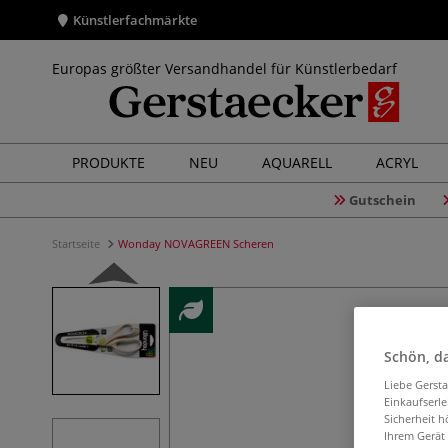
Künstlerfachmärkte
Europas größter Versandhandel für Künstlerbedarf
PRODUKTE
NEU
AQUARELL
ACRYL
Gutschein
Startseite
Wonday NOVAGREEN Scheren
Schön, da
Liebe Gerst
Einkaufserl
Sicherheit h
Ihrem Gerät