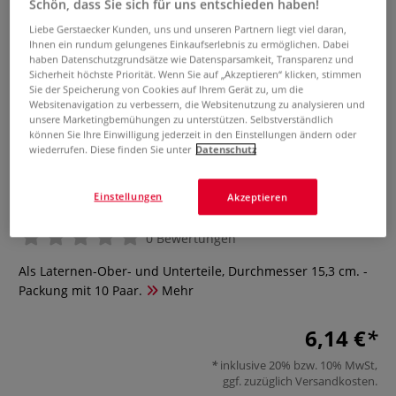
Schön, dass Sie sich für uns entschieden haben!
Liebe Gerstaecker Kunden, uns und unseren Partnern liegt viel daran,
Ihnen ein rundum gelungenes Einkaufserlebnis zu ermöglichen. Dabei
haben Datenschutzgrundsätze wie Datensparsamkeit, Transparenz und
Sicherheit höchste Priorität. Wenn Sie auf „Akzeptieren“ klicken, stimmen
Sie der Speicherung von Cookies auf Ihrem Gerät zu, um die
Websitenavigation zu verbessern, die Websitenutzung zu analysieren und
unsere Marketingbemühungen zu unterstützen. Selbstverständlich
können Sie Ihre Einwilligung jederzeit in den Einstellungen ändern oder
wiederrufen. Diese finden Sie unter
Datenschutz
URSUS® Käseschachteln
Einstellungen
Akzeptieren
0 Bewertungen
Als Laternen-Ober- und Unterteile, Durchmesser 15,3 cm. -
Packung mit 10 Paar.
Mehr
6,14 €
inklusive 20% bzw. 10% MwSt,
ggf. zuzüglich
Versandkosten
.