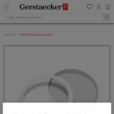
Startseite
URSUS® Käseschachteln