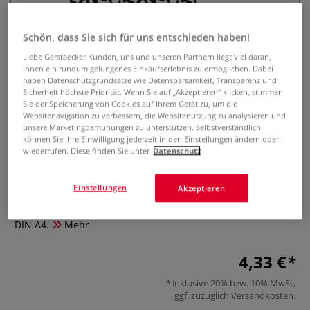
Schön, dass Sie sich für uns entschieden haben!
Liebe Gerstaecker Kunden, uns und unseren Partnern liegt viel daran,
Ihnen ein rundum gelungenes Einkaufserlebnis zu ermöglichen. Dabei
haben Datenschutzgrundsätze wie Datensparsamkeit, Transparenz und
Sicherheit höchste Priorität. Wenn Sie auf „Akzeptieren“ klicken, stimmen
Sie der Speicherung von Cookies auf Ihrem Gerät zu, um die
Websitenavigation zu verbessern, die Websitenutzung zu analysieren und
VIVA DECOR Universal-Schablone,
unsere Marketingbemühungen zu unterstützen. Selbstverständlich
Herzen
können Sie Ihre Einwilligung jederzeit in den Einstellungen ändern oder
wiederrufen. Diese finden Sie unter
Datenschutz
0 Bewertungen
Einstellungen
Akzeptieren
Die VIVA DECOR Motiv-Schablone besteht aus
halbtransparenter Folie und ist wiederverwendbar. Format:
DIN A4.
Mehr
4,33 €
inklusive 20% bzw. 10% MwSt,
ggf. zuzüglich
Versandkosten
.