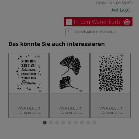
Bestell-Nr.
08-59169
Auf Lager.
In den Warenkorb
Artikel auf den Merkzettel
Das könnte Sie auch interessieren
VIVA DECOR
VIVA DECOR
VIVA DECOR
Universal-
Universal-
Universal-
Schablone, Nimm
Schablone,
Schablone,
Dir Zeit
Gingko
Punkte