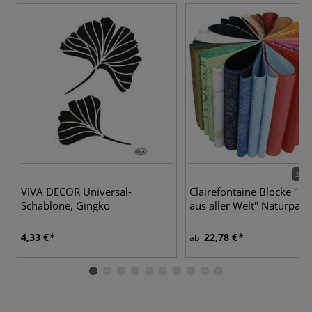
2 Va
VIVA DECOR Universal-
Clairefontaine Blöcke "Pa
Schablone, Gingko
aus aller Welt" Naturpapi
4,33 €
22,78 €
ab