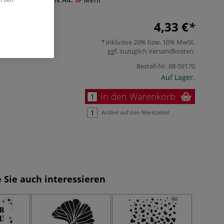
4,33 €
inklusive 20% bzw. 10% MwSt,
ggf. zuzüglich
Versandkosten
.
Bestell-Nr.
08-59170
Auf Lager.
In den Warenkorb
Artikel auf den Merkzettel
 Sie auch interessieren