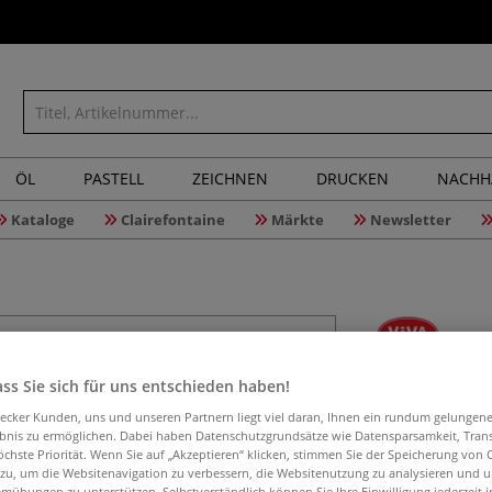
ÖL
PASTELL
ZEICHNEN
DRUCKEN
NACHH
Kataloge
Clairefontaine
Märkte
Newsletter
VIVA DEC
ss Sie sich für uns entschieden haben!
aecker Kunden, uns und unseren Partnern liegt viel daran, Ihnen ein rundum gelungen
ebnis zu ermöglichen. Dabei haben Datenschutzgrundsätze wie Datensparsamkeit, Tra
öchste Priorität. Wenn Sie auf „Akzeptieren“ klicken, stimmen Sie der Speicherung von 
Die VIVA DECOR M
 zu, um die Websitenavigation zu verbessern, die Websitenutzung zu analysieren und 
ist wiederverwen
mühungen zu unterstützen. Selbstverständlich können Sie Ihre Einwilligung jederzeit 