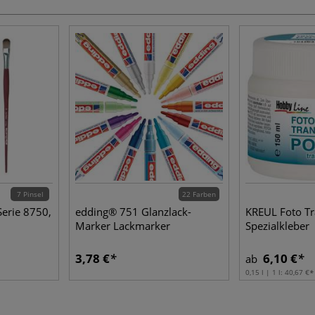
7 Pinsel
22 Farben
Serie 8750,
edding® 751 Glanzlack-
KREUL Foto Tr
Marker Lackmarker
Spezialkleber
3,78 €
6,10 €
ab
0,15 l | 1 l:
40,67 €