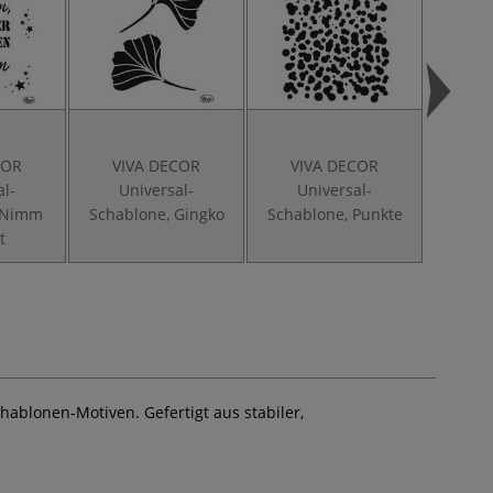
COR
VIVA DECOR
VIVA DECOR
VI
al-
Universal-
Universal-
Un
, Nimm
Schablone, Gingko
Schablone, Punkte
Scha
t
ablonen-Motiven. Gefertigt aus stabiler,