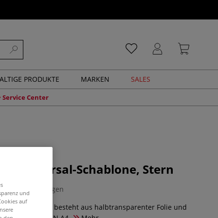
ALTIGE PRODUKTE
MARKEN
SALES
Service Center
OR Universal-Schablone, Stern
es
0 Bewertungen
nsparenz und
Cookies auf
otiv-Schablone besteht aus halbtransparenter Folie und
unsere
dbar. Format: DIN A4.
Mehr
in den