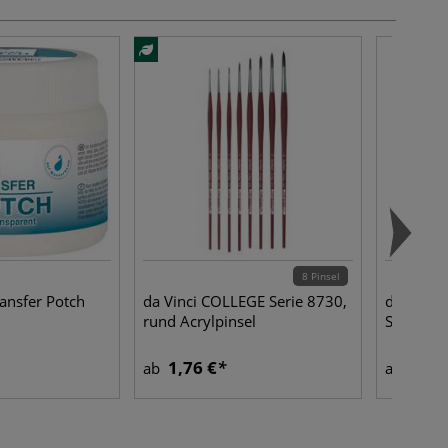
8 Pinsel
ansfer Potch
da Vinci COLLEGE Serie 8730,
da Vinci 
rund Acrylpinsel
Serie 113
1,76 €
3,23
ab
ab