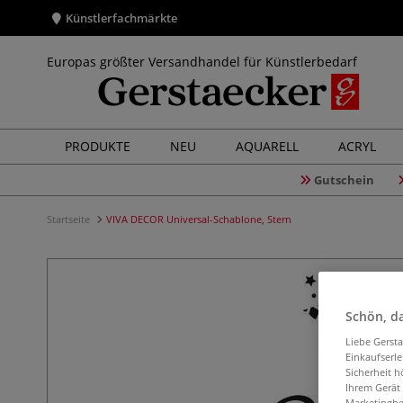
Künstlerfachmärkte
Europas größter Versandhandel für Künstlerbedarf
PRODUKTE
NEU
AQUARELL
ACRYL
Gutschein
Startseite
VIVA DECOR Universal-Schablone, Stern
Schön, da
Liebe Gerst
Einkaufserl
Sicherheit h
Ihrem Gerät
Marketingbe