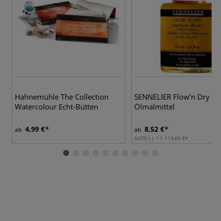
Hahnemühle The Collection
SENNELIER Flow’n Dry
Watercolour Echt-Bütten
Ölmalmittel
4,99 €
8,52 €
ab
ab
0,075 l | 1 l:
113,60 €