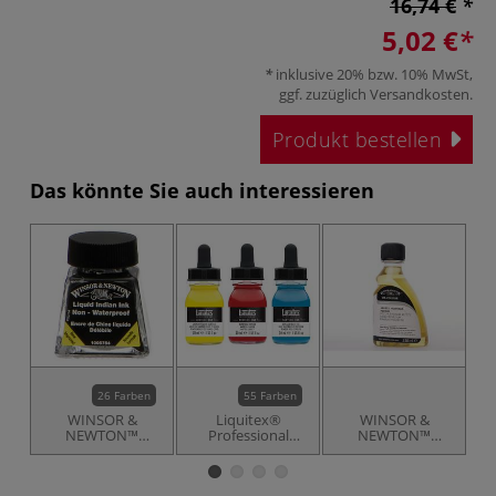
16,74 €
5,02 €
inklusive 20% bzw. 10% MwSt,
ggf. zuzüglich
Versandkosten
.
Produkt bestellen
Das könnte Sie auch interessieren
26 Farben
55 Farben
WINSOR &
Liquitex®
WINSOR &
NEWTON™
Professional
NEWTON™
Zeichentusche
Acrylic Ink flüssige
Künstler-
(Drawing Ink)
Acrylfarbe, einzeln
Malmedium
Malmittel