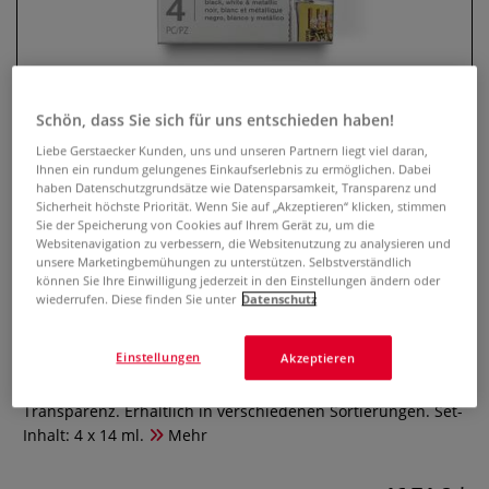
Schön, dass Sie sich für uns entschieden haben!
Liebe Gerstaecker Kunden, uns und unseren Partnern liegt viel daran,
Ihnen ein rundum gelungenes Einkaufserlebnis zu ermöglichen. Dabei
haben Datenschutzgrundsätze wie Datensparsamkeit, Transparenz und
Sicherheit höchste Priorität. Wenn Sie auf „Akzeptieren“ klicken, stimmen
Sie der Speicherung von Cookies auf Ihrem Gerät zu, um die
WINSOR & NEWTON™ Drawing
Websitenavigation zu verbessern, die Websitenutzung zu analysieren und
unsere Marketingbemühungen zu unterstützen. Selbstverständlich
Ink Sets, Zeichentusche
können Sie Ihre Einwilligung jederzeit in den Einstellungen ändern oder
wiederrufen. Diese finden Sie unter
Datenschutz
0 Bewertungen
Einstellungen
Akzeptieren
Die WINSOR & NEWTON™ Drawing Ink Sets enthalten
wasserbeständige Zeichentusche mit hervorragender
Transparenz. Erhältlich in verschiedenen Sortierungen. Set-
Inhalt: 4 x 14 ml.
Mehr