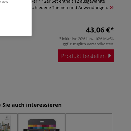
WTON Pro Marker™ 12er Set enthält 12 ausgewählte
in den
n Blender für verschiedene Themen und Anwendungen.
43,06 €
inklusive 20% bzw. 10% MwSt,
ggf. zuzüglich
Versandkosten
.
Produkt bestellen
 Sie auch interessieren