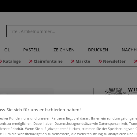
ÖL
PASTELL
ZEICHNEN
DRUCKEN
NACHH
Kataloge
Clairefontaine
Märkte
Newsletter
WINSOR &
ss Sie sich für uns entschieden haben!
Sets
aecker Kunden, uns und unseren Partnern liegt viel daran, Ihnen ein rundum gelungen
ebnis zu ermöglichen. Dabei haben Datenschutzgrundsätze wie Datensparsamkeit, Tra
öchste Priorität. Wenn Sie auf „Akzeptieren“ klicken, stimmen Sie der Speicherung von 
 zu, um die Websitenavigation zu verbessern, die Websitenutzung zu analysieren und 