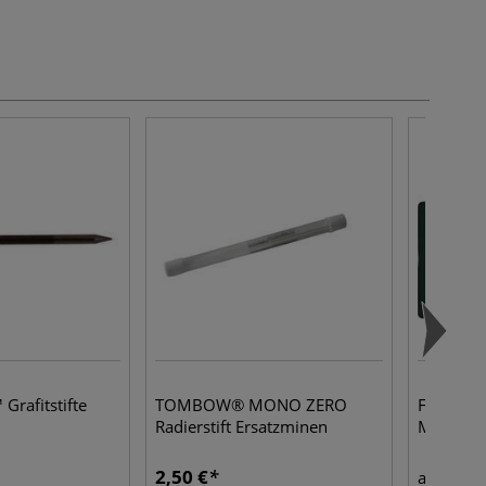
 Grafitstifte
TOMBOW® MONO ZERO
FABER-CA
Radierstift Ersatzminen
Matt im M
2,50 €
11,0
ab