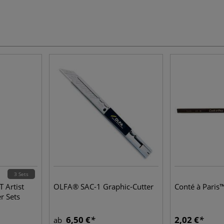
3 Sets
 Artist
OLFA® SAC-1 Graphic-Cutter
Conté à Paris™
r Sets
6,50 €
2,02 €
ab