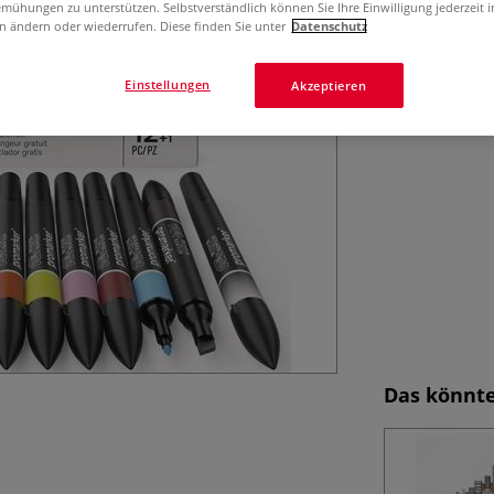
Das WINSOR & NE
mühungen zu unterstützen. Selbstverständlich können Sie Ihre Einwilligung jederzeit 
Farbtöne + eine
n ändern oder wiederrufen. Diese finden Sie unter
Datenschutz
Mehr
Einstellungen
Akzeptieren
Das könnte