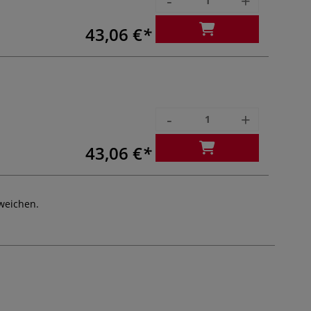
-
+
43,06 €
-
+
43,06 €
weichen.