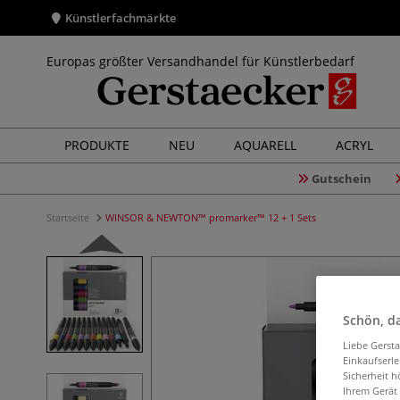
Künstlerfachmärkte
Europas größter Versandhandel für Künstlerbedarf
PRODUKTE
NEU
AQUARELL
ACRYL
Gutschein
Startseite
WINSOR & NEWTON™ promarker™ 12 + 1 Sets
Schön, da
Liebe Gerst
Einkaufserl
Sicherheit h
Ihrem Gerät