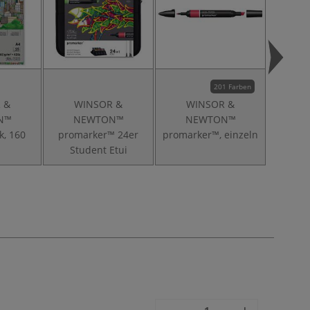
201 Farben
 &
WINSOR &
WINSOR &
W
N™
NEWTON™
NEWTON™
N
k, 160
promarker™ 24er
promarker™, einzeln
promar
Student Etui