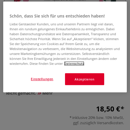
Schön, dass Sie sich für uns entschieden haben!
Liebe Gerstaecker Kunden, uns und unseren Partnern liegt viel daran,
Ihnen ein rundum gelungenes Einkaufserlebnis zu ermöglichen. Dabei
haben Datenschutzgrundsätze wie Datensparsamkeit, Transparenz und
Sicherheit höchste Priorität. Wenn Sie auf „Akzeptieren“ klicken, stimmen
Sie der Speicherung von Cookies auf Ihrem Gerät zu, um die
Watercolor Christmas
Websitenavigation zu verbessern, die Websitenutzung zu analysieren und
unsere Marketingbemühungen zu unterstützen. Selbstverständlich
können Sie Ihre Einwilligung jederzeit in den Einstellungen ändern oder
0 Bewertungen
wiederrufen. Diese finden Sie unter
Datenschutz
Ein Highlight in der Weihnachtszeit – Das Aquarellmalbuch
Einstellungen
Akzeptieren
für weihnachtliche Motive. Stimmungsvolle
Weihnachtsmotive mit Aquarellfarben malen. Step by Step
leicht gemacht.
Mehr
18,50 €
inklusive 20% bzw. 10% MwSt,
ggf. zuzüglich
Versandkosten
.