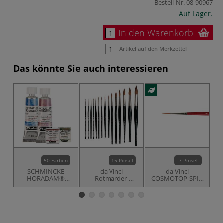
Bestell-Nr.
08-90967
Auf Lager.
In den Warenkorb
Artikel auf den Merkzettel
Das könnte Sie auch interessieren
50 Farben
15 Pinsel
7 Pinsel
SCHMINCKE
da Vinci
da Vinci
J
HORADAM®
Rotmarder-
COSMOTOP-SPIN
AQUARELL SUPER
Aquarellpinsel,
Serie 1280,
GRANULATION
Serie 36
Schlepper