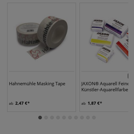
48 
Hahnemühle Masking Tape
JAXON® Aquarell Feine
Künstler-Aquarellfarben
2,47 €
1,87 €
ab
ab