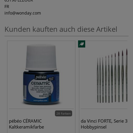
FR
info
@wonday.com
Kunden kauften auch diese Artikel
28 Farben
10
pébéo CÉRAMIC
da Vinci FORTE, Serie 363
Kaltkeramikfarbe
Hobbypinsel