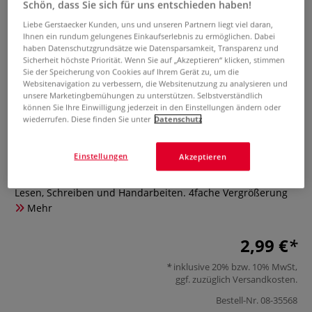
Schön, dass Sie sich für uns entschieden haben!
Liebe Gerstaecker Kunden, uns und unseren Partnern liegt viel daran,
Ihnen ein rundum gelungenes Einkaufserlebnis zu ermöglichen. Dabei
haben Datenschutzgrundsätze wie Datensparsamkeit, Transparenz und
Sicherheit höchste Priorität. Wenn Sie auf „Akzeptieren“ klicken, stimmen
Sie der Speicherung von Cookies auf Ihrem Gerät zu, um die
Websitenavigation zu verbessern, die Websitenutzung zu analysieren und
unsere Marketingbemühungen zu unterstützen. Selbstverständlich
können Sie Ihre Einwilligung jederzeit in den Einstellungen ändern oder
Wonday Lupe
wiederrufen. Diese finden Sie unter
Datenschutz
0 Bewertungen
Einstellungen
Akzeptieren
Praktische Helfer für jede Gelegenheit, ideal beim Basteln,
Lesen, Schreiben und Handarbeiten. 4fache Vergrößerung
Mehr
2,99 €
inklusive 20% bzw. 10% MwSt,
ggf. zuzüglich
Versandkosten
.
Bestell-Nr.
08-35568