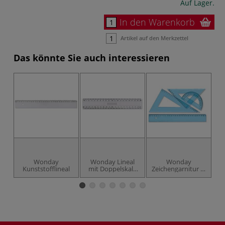
Auf Lager.
In den Warenkorb
Artikel auf den Merkzettel
Das könnte Sie auch interessieren
Wonday
Wonday Lineal
Wonday
Kunststofflineal
mit Doppelskala
Zeichengarnitur 4-
und Griff
teilig
b