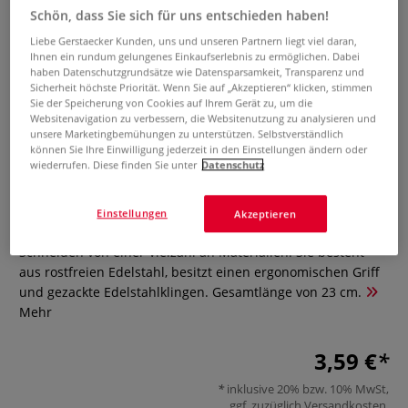
Schön, dass Sie sich für uns entschieden haben!
Liebe Gerstaecker Kunden, uns und unseren Partnern liegt viel daran,
Ihnen ein rundum gelungenes Einkaufserlebnis zu ermöglichen. Dabei
haben Datenschutzgrundsätze wie Datensparsamkeit, Transparenz und
Sicherheit höchste Priorität. Wenn Sie auf „Akzeptieren“ klicken, stimmen
Sie der Speicherung von Cookies auf Ihrem Gerät zu, um die
Websitenavigation zu verbessern, die Websitenutzung zu analysieren und
unsere Marketingbemühungen zu unterstützen. Selbstverständlich
können Sie Ihre Einwilligung jederzeit in den Einstellungen ändern oder
Wonday Präzisionsschere
wiederrufen. Diese finden Sie unter
Datenschutz
0 Bewertungen
Einstellungen
Akzeptieren
Die Präzisionsschere eignet sich hervorragend zum
Schneiden von einer Vielzahl an Materialien. Sie besteht
aus rostfreien Edelstahl, besitzt einen ergonomischen Griff
und gezackte Edelstahlklingen. Gesamtlänge von 23 cm.
Mehr
3,59 €
inklusive 20% bzw. 10% MwSt,
ggf. zuzüglich
Versandkosten
.