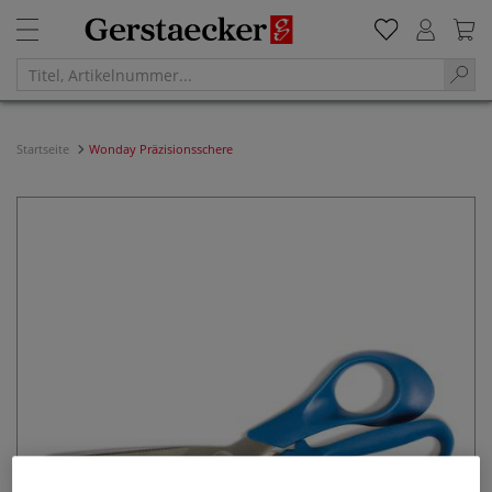
Startseite
Wonday Präzisionsschere