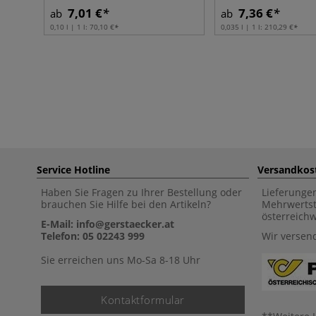
7,01 €
7,36 €
ab
ab
0,10 l | 1 l:
70,10 €
0,035 l | 1 l:
210,29 €
Service Hotline
Versandkos
Haben Sie Fragen zu Ihrer Bestellung oder
Lieferunge
brauchen Sie Hilfe bei den Artikeln?
Mehrwertst
österreich
E-Mail: info@gerstaecker.at
Telefon: 05 02243 999
Wir versen
Sie erreichen uns Mo-Sa 8-18 Uhr
Kontaktformular