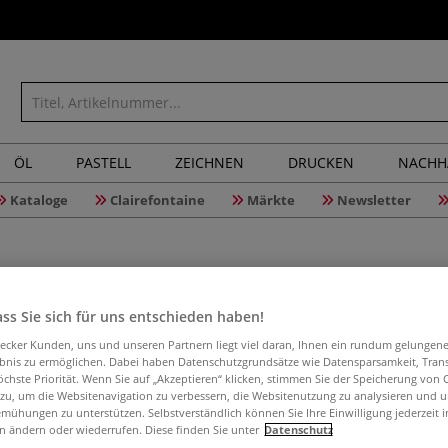
ÖL
PASTELL
ZEICHNEN
DRUCKEN
NACHH
Kataloge
Clairefontaine
Märkte
Newsletter
ss Sie sich für uns entschieden haben!
Wonday S
aecker Kunden, uns und unseren Partnern liegt viel daran, Ihnen ein rundum gelungen
ebnis zu ermöglichen. Dabei haben Datenschutzgrundsätze wie Datensparsamkeit, Tra
öchste Priorität. Wenn Sie auf „Akzeptieren“ klicken, stimmen Sie der Speicherung von 
 zu, um die Websitenavigation zu verbessern, die Websitenutzung zu analysieren und 
mühungen zu unterstützen. Selbstverständlich können Sie Ihre Einwilligung jederzeit 
Stabiler Cutter a
n ändern oder wiederrufen. Diese finden Sie unter
Datenschutz
Klinge 18 mm + 2 