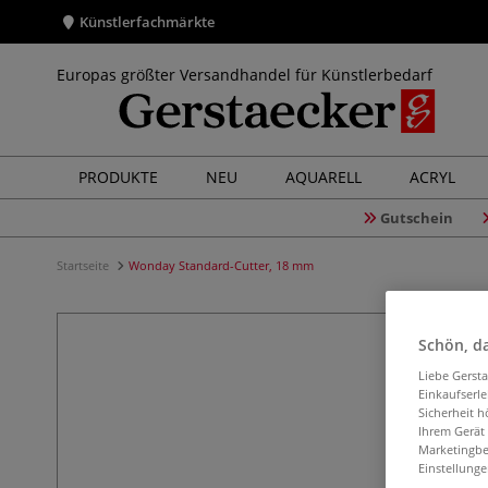
Künstlerfachmärkte
Europas größter Versandhandel für Künstlerbedarf
PRODUKTE
NEU
AQUARELL
ACRYL
Gutschein
Startseite
Wonday Standard-Cutter, 18 mm
Schön, da
Liebe Gerst
Einkaufserl
Sicherheit h
Ihrem Gerät
Marketingbe
Einstellunge