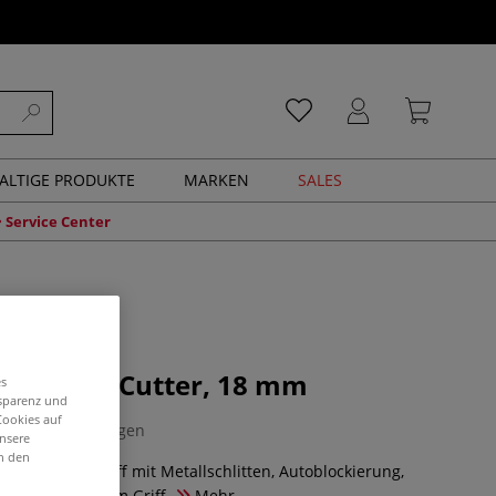
ALTIGE PRODUKTE
MARKEN
SALES
Service Center
tandard-Cutter, 18 mm
es
nsparenz und
Cookies auf
0 Bewertungen
unsere
in den
us ABS-Kunststoff mit Metallschlitten, Autoblockierung,
Ersatzklingen im Griff.
Mehr