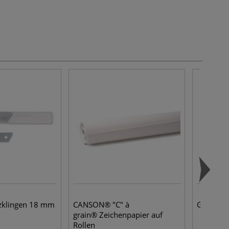
zklingen 18 mm
CANSON® "C" à
GERSTAEC
grain® Zeichenpapier auf
Rollen