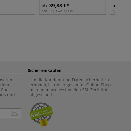
39,88 €
3,53
ab
ab
7,50 m² | 1 m²:
5,32 €
0,20 l | 1 l:
1
Sicher einkaufen
unseren
Um die Kunden- und Datensicherheit zu
f dem
erhöhen, ist unser gesamter Online-Shop
 über
mit einem professionellen SSL-Zertifikat
ends und
abgesichert.