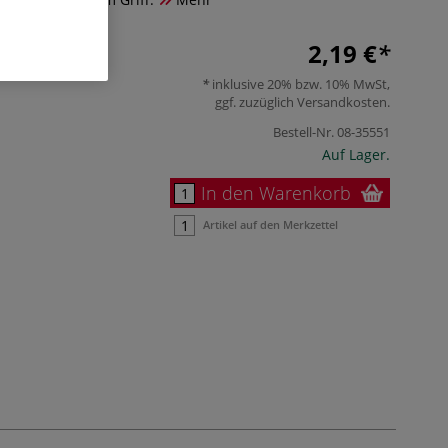
2,19 €
inklusive 20% bzw. 10% MwSt,
ggf. zuzüglich
Versandkosten
.
Bestell-Nr.
08-35551
Auf Lager.
In den Warenkorb
Artikel auf den Merkzettel