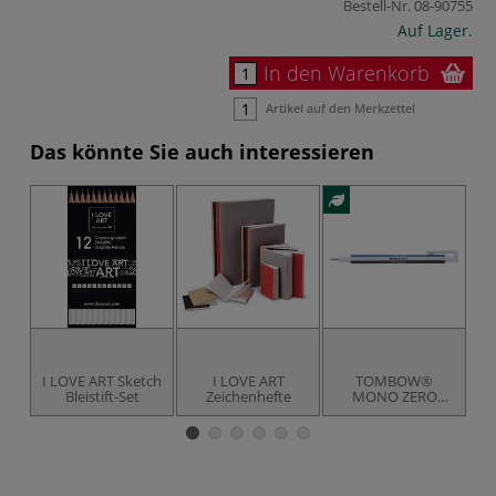
Bestell-Nr.
08-90755
Auf Lager.
In den Warenkorb
Artikel auf den Merkzettel
Das könnte Sie auch interessieren
I LOVE ART Sketch
I LOVE ART
TOMBOW®
Bleistift-Set
Zeichenhefte
MONO ZERO
Classic inkl.
Ze
Ersatzradierer,
runde Spitze