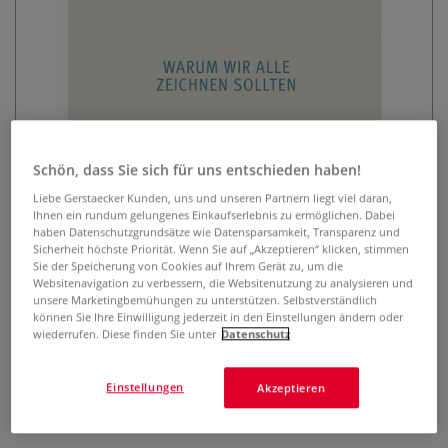
Schön, dass Sie sich für uns entschieden haben!
Zeiten des Zeichnens
Liebe Gerstaecker Kunden, uns und unseren Partnern liegt viel daran,
Ihnen ein rundum gelungenes Einkaufserlebnis zu ermöglichen. Dabei
0 Bewertungen
haben Datenschutzgrundsätze wie Datensparsamkeit, Transparenz und
Sicherheit höchste Priorität. Wenn Sie auf „Akzeptieren“ klicken, stimmen
Yadegar Asisi zeigt in seinem Buch, warum Zeichnen eine
Sie der Speicherung von Cookies auf Ihrem Gerät zu, um die
essenzielle Alltagskompetenz ist. Mit Praxis-Tipps motiviert
Websitenavigation zu verbessern, die Websitenutzung zu analysieren und
er, den Stift in die Hand zu nehmen und neu zu sehen.
unsere Marketingbemühungen zu unterstützen. Selbstverständlich
können Sie Ihre Einwilligung jederzeit in den Einstellungen ändern oder
Mehr
wiederrufen. Diese finden Sie unter
Datenschutz
35,90 €
Einstellungen
Akzeptieren
inklusive 20% bzw. 10% MwSt,
ggf. zuzüglich
Versandkosten
.