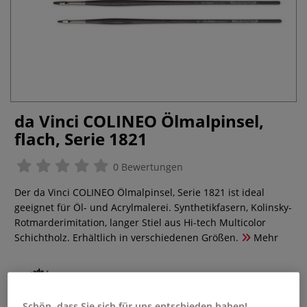
da Vinci COLINEO Ölmalpinsel,
flach, Serie 1821
0 Bewertungen
Der da Vinci COLINEO Ölmalpinsel, Serie 1821 ist ideal
geeignet für Öl- und Acrylmalerei. Synthetikfasern, Kolinsky-
Rotmarderimitation, langer Stiel aus Hi-tech Multicolor
Schichtholz. Erhältlich in verschiedenen Größen.
Mehr
Schön, dass Sie sich für uns entschieden haben!