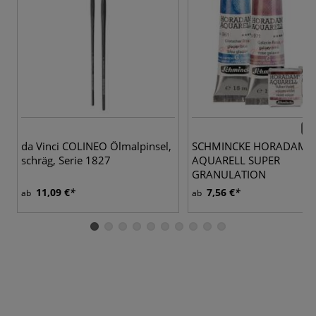
50 
da Vinci COLINEO Ölmalpinsel,
SCHMINCKE HORADAM®
schräg, Serie 1827
AQUARELL SUPER
GRANULATION
11,09 €
7,56 €
ab
ab