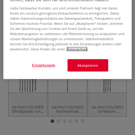
ab
6,66 €
Liebe Gerstaecker Kunden, uns und unseren Partnern liegt viel daran,
inklusive 20% bzw. 10% MwSt,
Ihnen ein rundum gelungenes Einkaufserlebnis zu ermöglichen. Dabei
ggf. zuzüglich
Versandkosten
.
haben Datenschutzgrundsätze wie Datensparsamkeit, Transparenz und
Sicherheit höchste Priorität. Wenn Sie auf „Akzeptieren“ klicken, stimmen
Sie der Speicherung von Cookies auf Ihrem Gerät zu, um die
Produkt bestellen
Websitenavigation zu verbessern, die Websitenutzung zu analysieren und
unsere Marketingbemühungen zu unterstützen. Selbstverständlich
Das könnte Sie auch interessieren
können Sie Ihre Einwilligung jederzeit in den Einstellungen ändern oder
wiederrufen. Diese finden Sie unter
Datenschutz
Einstellungen
Akzeptieren
da Vinci COLINEO
da Vinci COLINEO
da Vinci COLINEO
d
Ölmalpinsel, rund,
Fächerpinsel,
Schlepper,
Serie 1621
Serie 421
mittellang und
Ka
spitz gebunden,
Serie 1221