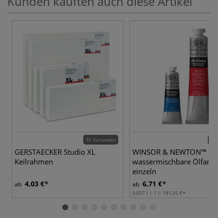
Kunden kauften auch diese Artikel
76 Varianten
40 
GERSTAECKER Studio XL
WINSOR & NEWTON™ Art
Keilrahmen
wassermischbare Ölfarbe
einzeln
4,03 €
6,71 €
ab
ab
0,037 l | 1 l:
181,35 €