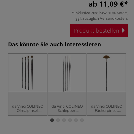
ab
11,09 €
inklusive 20% bzw. 10% MwSt,
ggf. zuzüglich
Versandkosten
.
Produkt bestellen
Das könnte Sie auch interessieren
da Vinci COLINEO
da Vinci COLINEO
da Vinci COLINEO
d
Ölmalpinsel,
Schlepper,
Fächerpinsel,
Öl
Katzenzungenfaçon,
mittellang und
Serie 421
Serie 1825
spitz gebunden,
Serie 1221