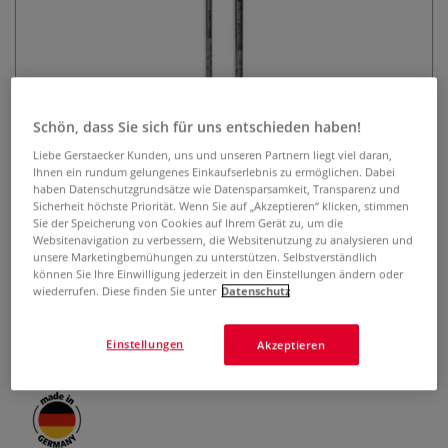
Schön, dass Sie sich für uns entschieden haben!
Liebe Gerstaecker Kunden, uns und unseren Partnern liegt viel daran,
da Vinci COLINEO Ölmalpinsel,
Ihnen ein rundum gelungenes Einkaufserlebnis zu ermöglichen. Dabei
haben Datenschutzgrundsätze wie Datensparsamkeit, Transparenz und
schräg, Serie 1827
Sicherheit höchste Priorität. Wenn Sie auf „Akzeptieren“ klicken, stimmen
Sie der Speicherung von Cookies auf Ihrem Gerät zu, um die
Websitenavigation zu verbessern, die Websitenutzung zu analysieren und
0 Bewertungen
unsere Marketingbemühungen zu unterstützen. Selbstverständlich
können Sie Ihre Einwilligung jederzeit in den Einstellungen ändern oder
Der da Vinci COLINEO Ölmalpinsel, Serie 1827 ist ideal
wiederrufen. Diese finden Sie unter
Datenschutz
geeignet für Öl- und Acrylmalerei. Synthetikfasern, Kolinsky-
Rotmarderimitation, langer Stiel aus Hi-tech Multicolor
Einstellungen
Schichtholz. Erhältlich in verschiedenen Größen.
Mehr
Akzeptieren