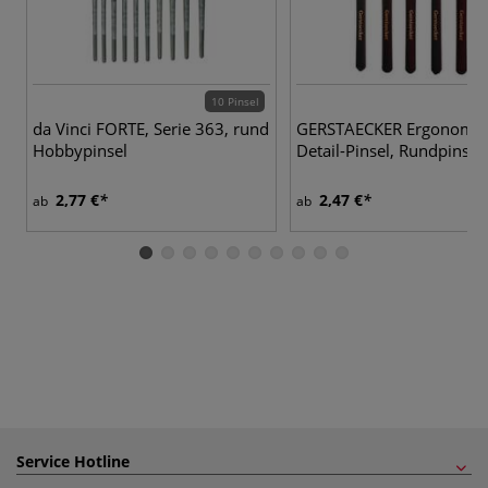
10 Pinsel
5 
da Vinci FORTE, Serie 363, rund
GERSTAECKER Ergonomis
Hobbypinsel
Detail-Pinsel, Rundpinsel
2,77 €
2,47 €
ab
ab
Service Hotline