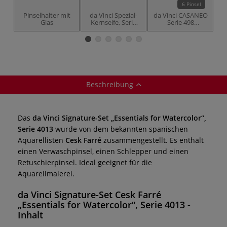
6 Pinsel
Pinselhalter mit
da Vinci Spezial-
da Vinci CASANEO
Glas
Kernseife, Serie
Serie 498
4033
Verwaschpinsel
Beschreibung
Das
da Vinci Signature-Set „Essentials for Watercolor“,
Serie 4013
wurde von dem bekannten spanischen
Aquarellisten
Cesk Farré
zusammengestellt. Es enthält
einen Verwaschpinsel, einen Schlepper und einen
Retuschierpinsel. Ideal geeignet für die
Aquarellmalerei.
da Vinci Signature-Set Cesk Farré
„Essentials for Watercolor“, Serie 4013
-
Inhalt