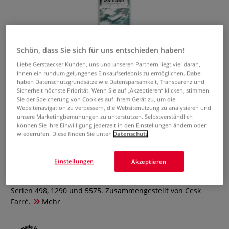
Schön, dass Sie sich für uns entschieden haben!
Liebe Gerstaecker Kunden, uns und unseren Partnern liegt viel daran,
Ihnen ein rundum gelungenes Einkaufserlebnis zu ermöglichen. Dabei
haben Datenschutzgrundsätze wie Datensparsamkeit, Transparenz und
Sicherheit höchste Priorität. Wenn Sie auf „Akzeptieren“ klicken, stimmen
da Vinci Signature-Set Cesk Farré
Sie der Speicherung von Cookies auf Ihrem Gerät zu, um die
Websitenavigation zu verbessern, die Websitenutzung zu analysieren und
„Essentials for Watercolor“, Serie
unsere Marketingbemühungen zu unterstützen. Selbstverständlich
4013
können Sie Ihre Einwilligung jederzeit in den Einstellungen ändern oder
wiederrufen. Diese finden Sie unter
Datenschutz
0 Bewertungen
Einstellungen
Akzeptieren
Das da Vinci Signature-Set „Essentials for Watercolor“, Serie
4013 ist ideal geeignet für die Aquarellmalerei. Enthält die
Serien 498, 1290 und 5575. Zusammengestellt von Cesk
Farré.
Mehr