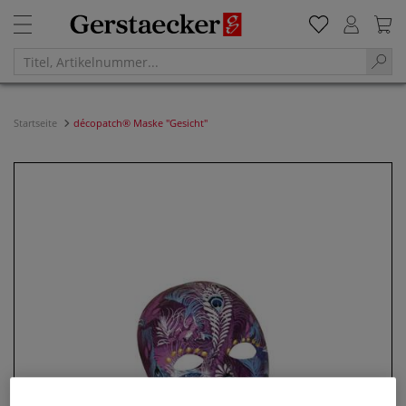
Startseite
décopatch® Maske "Gesicht"