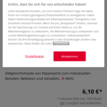
Schön, dass Sie sich für uns entschieden haben!
Liebe Gerstaecker Kunden, uns und unseren Partnern liegt viel daran,
Ihnen ein rundum gelungenes Einkaufserlebnis zu ermöglichen. Dabei
haben Datenschutzgrundsätze wie Datensparsamkeit, Transparenz und
Sicherheit höchste Priorität. Wenn Sie auf „Akzeptieren“ klicken, stimmen
Sie der Speicherung von Cookies auf Ihrem Gerät zu, um die
Websitenavigation zu verbessern, die Websitenutzung zu analysieren und
unsere Marketingbemühungen zu unterstützen. Selbstverständlich
können Sie Ihre Einwilligung jederzeit in den Einstellungen ändern oder
wiederrufen. Diese finden Sie unter
Datenschutz
décopatch® Maske "Gesicht"
Einstellungen
Akzeptieren
0 Bewertungen
Vollgesichtsmaske aus Pappmaché zum individuellen
Bemalen, Bekleben und Gestalten.
Mehr
6,10 €
inklusive 20% bzw. 10% MwSt,
ggf. zuzüglich
Versandkosten
.