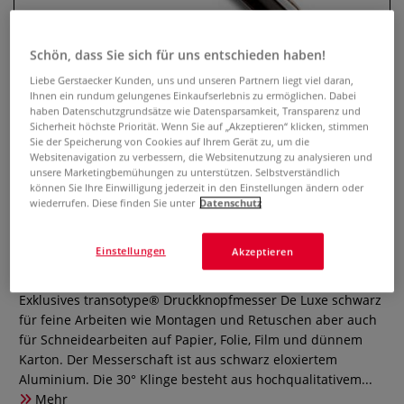
Schön, dass Sie sich für uns entschieden haben!
Liebe Gerstaecker Kunden, uns und unseren Partnern liegt viel daran,
Ihnen ein rundum gelungenes Einkaufserlebnis zu ermöglichen. Dabei
haben Datenschutzgrundsätze wie Datensparsamkeit, Transparenz und
Sicherheit höchste Priorität. Wenn Sie auf „Akzeptieren“ klicken, stimmen
Sie der Speicherung von Cookies auf Ihrem Gerät zu, um die
Websitenavigation zu verbessern, die Websitenutzung zu analysieren und
unsere Marketingbemühungen zu unterstützen. Selbstverständlich
können Sie Ihre Einwilligung jederzeit in den Einstellungen ändern oder
transotype® Druckknopfmesser
wiederrufen. Diese finden Sie unter
Datenschutz
30°
Einstellungen
Akzeptieren
0 Bewertungen
Exklusives transotype® Druckknopfmesser De Luxe schwarz
für feine Arbeiten wie Montagen und Retuschen aber auch
für Schneidearbeiten auf Papier, Folie, Film und dünnem
Karton. Der Messerschaft ist aus schwarz eloxiertem
Aluminium. Die 30° Klinge besteht aus hochqualitativem...
Mehr