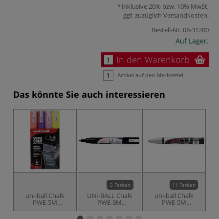
inklusive 20% bzw. 10% MwSt,
ggf. zuzüglich
Versandkosten
.
Bestell-Nr.
08-31200
Auf Lager.
In den Warenkorb
Artikel auf den Merkzettel
Das könnte Sie auch interessieren
3 Farben
11 Farben
uni-ball Chalk
UNI-BALL Chalk
uni-ball Chalk
PWE-5M
PWE-3M
PWE-5M
Kreidemarker,
Kreidemarker fein
Kreidemarker,
4er-Set mit
Rundspitze