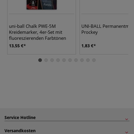
8 
uni-ball Chalk PWE-5M
UNI-BALL Permanentmar
Kreidemarker, 4er-Set mit
Prockey
fluoreszierenden Farbtönen
13,55 €
1,83 €
Service Hotline
Versandkosten