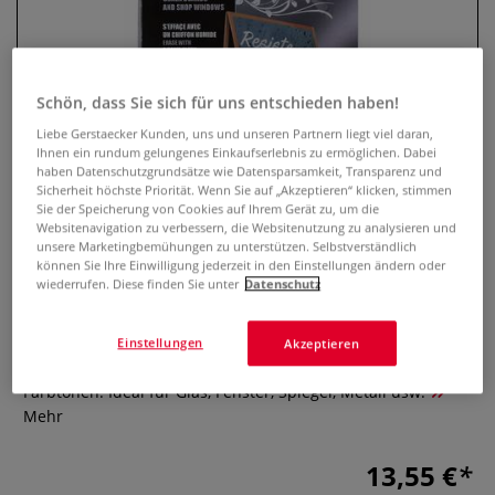
Schön, dass Sie sich für uns entschieden haben!
Liebe Gerstaecker Kunden, uns und unseren Partnern liegt viel daran,
Ihnen ein rundum gelungenes Einkaufserlebnis zu ermöglichen. Dabei
haben Datenschutzgrundsätze wie Datensparsamkeit, Transparenz und
Sicherheit höchste Priorität. Wenn Sie auf „Akzeptieren“ klicken, stimmen
Sie der Speicherung von Cookies auf Ihrem Gerät zu, um die
Websitenavigation zu verbessern, die Websitenutzung zu analysieren und
uni-ball Chalk PWE-5M
unsere Marketingbemühungen zu unterstützen. Selbstverständlich
können Sie Ihre Einwilligung jederzeit in den Einstellungen ändern oder
Kreidemarker, 4er-Set
wiederrufen. Diese finden Sie unter
Datenschutz
0 Bewertungen
Einstellungen
Akzeptieren
Das uni Chalk Set enthält 4 Kreidemarker in verschiedenen
Farbtönen. Ideal für Glas, Fenster, Spiegel, Metall usw.
Mehr
13,55 €