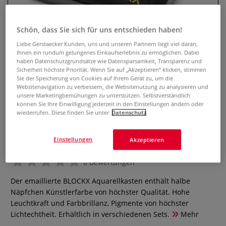
Schön, dass Sie sich für uns entschieden haben!
Liebe Gerstaecker Kunden, uns und unseren Partnern liegt viel daran,
Ihnen ein rundum gelungenes Einkaufserlebnis zu ermöglichen. Dabei
haben Datenschutzgrundsätze wie Datensparsamkeit, Transparenz und
Sicherheit höchste Priorität. Wenn Sie auf „Akzeptieren“ klicken, stimmen
Sie der Speicherung von Cookies auf Ihrem Gerät zu, um die
Websitenavigation zu verbessern, die Websitenutzung zu analysieren und
unsere Marketingbemühungen zu unterstützen. Selbstverständlich
können Sie Ihre Einwilligung jederzeit in den Einstellungen ändern oder
BLOCKX emaillierter
wiederrufen. Diese finden Sie unter
Datenschutz
Aquarellkasten mit halben
Näpfchen
Einstellungen
Akzeptieren
0 Bewertungen
Der emaillierte BLOCKX Aquarellkasten enthält halbe
Näpfchen Künstlerfarbe von höchster Qualität. Hohe
Leuchtkraft und Farbbrillanz, Pigmente von höchster
Lichtechtheit. Erhältlich in verschiedenen Sets.
Mehr