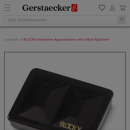
Startseite
BLOCKX emaillierter Aquarellkasten mit halben Näpfchen