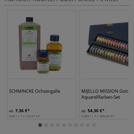
4
SCHMINCKE Ochsengalle
MIJELLO MISSION Gold
Aquarellfarben-Set
7,36 €
54,30 €
ab
ab
0,06 l | 1 l:
122,67 €
0,084 l | 1 l:
646,43 €