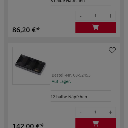
8 halbe Näpfchen
-
+
86,20 €
Bestell-Nr.
08-52453
Auf Lager.
12 halbe Näpfchen
-
+
142,00 €