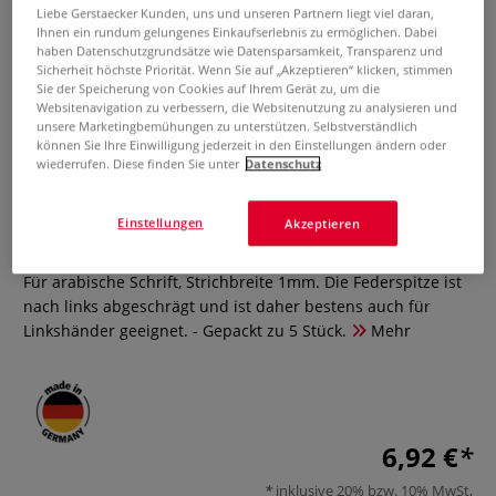
Liebe Gerstaecker Kunden, uns und unseren Partnern liegt viel daran,
Ihnen ein rundum gelungenes Einkaufserlebnis zu ermöglichen. Dabei
haben Datenschutzgrundsätze wie Datensparsamkeit, Transparenz und
Sicherheit höchste Priorität. Wenn Sie auf „Akzeptieren“ klicken, stimmen
Sie der Speicherung von Cookies auf Ihrem Gerät zu, um die
Websitenavigation zu verbessern, die Websitenutzung zu analysieren und
unsere Marketingbemühungen zu unterstützen. Selbstverständlich
können Sie Ihre Einwilligung jederzeit in den Einstellungen ändern oder
wiederrufen. Diese finden Sie unter
Datenschutz
BRAUSE Hattatfeder 100/1
Einstellungen
Akzeptieren
0 Bewertungen
Für arabische Schrift, Strichbreite 1mm. Die Federspitze ist
nach links abgeschrägt und ist daher bestens auch für
Linkshänder geeignet. - Gepackt zu 5 Stück.
Mehr
6,92 €
inklusive 20% bzw. 10% MwSt,