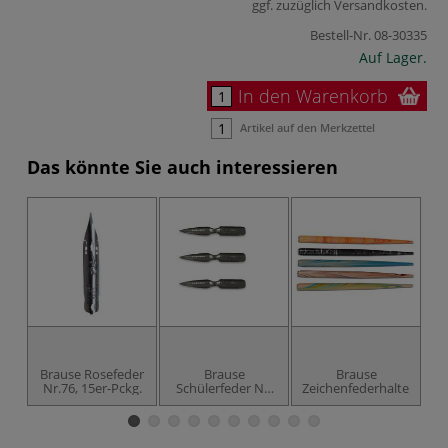
ggf. zuzüglich
Versandkosten
.
Bestell-Nr.
08-30335
Auf Lager.
In den Warenkorb
Artikel auf den Merkzettel
Das könnte Sie auch interessieren
Brause Rosefeder
Brause
Brause
Br
Nr.76, 15er-Pckg.
Schülerfeder Nr.
Zeichenfederhalter
65, 3er-Pckg.