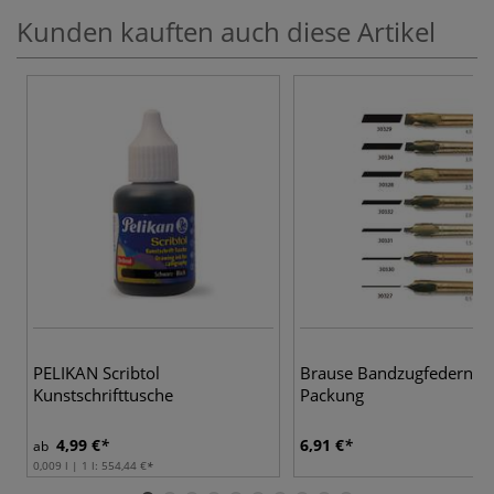
Kunden kauften auch diese Artikel
PELIKAN Scribtol
Brause Bandzugfedern, 3
Kunstschrifttusche
Packung
4,99 €
6,91 €
ab
0,009 l | 1 l:
554,44 €