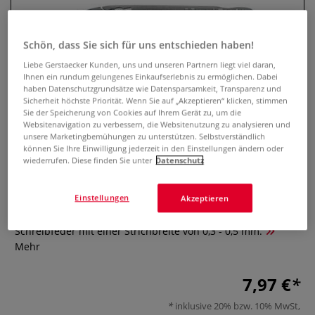
Schön, dass Sie sich für uns entschieden haben!
Liebe Gerstaecker Kunden, uns und unseren Partnern liegt viel daran,
Ihnen ein rundum gelungenes Einkaufserlebnis zu ermöglichen. Dabei
haben Datenschutzgrundsätze wie Datensparsamkeit, Transparenz und
Sicherheit höchste Priorität. Wenn Sie auf „Akzeptieren“ klicken, stimmen
Sie der Speicherung von Cookies auf Ihrem Gerät zu, um die
Websitenavigation zu verbessern, die Websitenutzung zu analysieren und
unsere Marketingbemühungen zu unterstützen. Selbstverständlich
können Sie Ihre Einwilligung jederzeit in den Einstellungen ändern oder
Brause Rosefeder Nr.76, 3er-Pckg.
wiederrufen. Diese finden Sie unter
Datenschutz
0 Bewertungen
Einstellungen
Akzeptieren
Die Kalligraphiefeder ist eine sehr feine sowie elastische
Schreibfeder mit einer Strichbreite von 0,3 - 0,5 mm.
Mehr
7,97 €
inklusive 20% bzw. 10% MwSt,