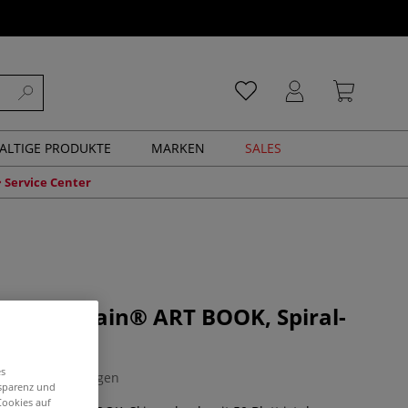
ALTIGE PRODUKTE
MARKEN
SALES
Service Center
"C" à grain® ART BOOK, Spiral-
uch
es
0 Bewertungen
nsparenz und
Cookies auf