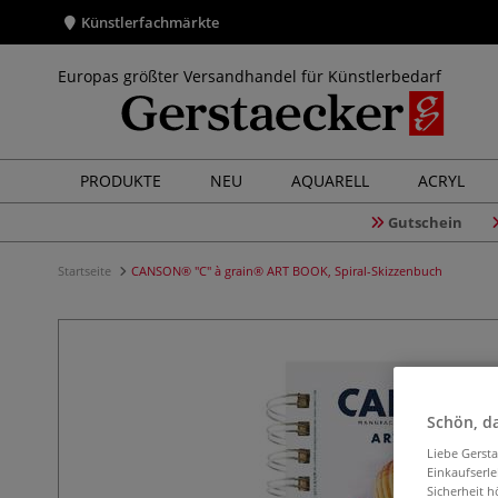
Künstlerfachmärkte
Europas größter Versandhandel für Künstlerbedarf
PRODUKTE
NEU
AQUARELL
ACRYL
Gutschein
Startseite
CANSON® "C" à grain® ART BOOK, Spiral-Skizzenbuch
Schön, da
Liebe Gerst
Einkaufserl
Sicherheit h