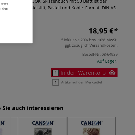
 grain® ART BOOK, Skizzenbuch mit 50 Blatt ist der
unsere
iter. Ideal für Bleistift, Pastell und Kohle. Format: DIN A5,
in den
Mehr
18,95 €
inklusive 20% bzw. 10% MwSt,
ggf. zuzüglich
Versandkosten
.
Bestell-Nr.
08-64939
Auf Lager.
In den Warenkorb
Artikel auf den Merkzettel
 Sie auch interessieren