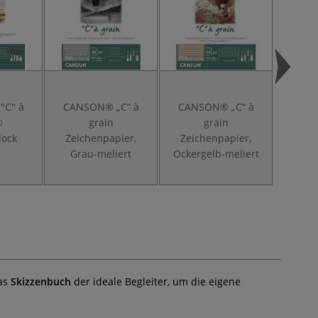
"C" à
CANSON® „C“ à
CANSON® „C“ à
CANS
®
grain
grain
grain
lock
Zeichenpapier,
Zeichenpapier,
Spiral
Grau-meliert
Ockergelb-meliert
das
Skizzenbuch
der ideale Begleiter, um die eigene