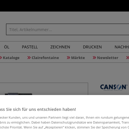
ÖL
PASTELL
ZEICHNEN
DRUCKEN
NACHH
Kataloge
Clairefontaine
Märkte
Newsletter
CANSON® 
Skizzenb
ss Sie sich für uns entschieden haben!
aecker Kunden, uns und unseren Partnern liegt viel daran, Ihnen ein rundum gelungen
ebnis zu ermöglichen. Dabei haben Datenschutzgrundsätze wie Datensparsamkeit, Tra
öchste Priorität. Wenn Sie auf „Akzeptieren“ klicken, stimmen Sie der Speicherung von 