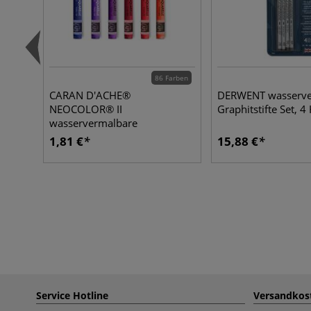
86 Farben
CARAN D'ACHE®
DERWENT wasserve
NEOCOLOR® II
Graphitstifte Set, 4
wasservermalbare
Wachspastelle, einzeln
1,81 €
15,88 €
Service Hotline
Versandkos