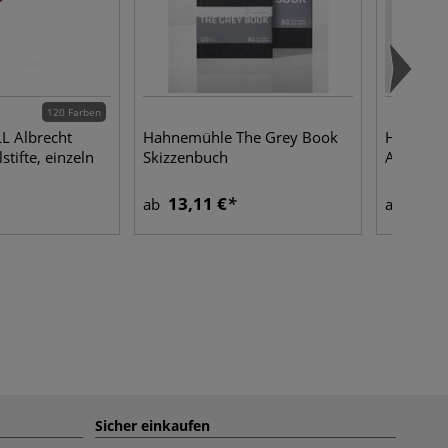
120 Farben
L Albrecht
Hahnemühle The Grey Book
HAHNEMÜ
stifte, einzeln
Skizzenbuch
Aquarell
13,11 €
2,97
ab
ab
Sicher einkaufen