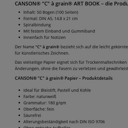
CANSON® "C" à grain® ART BOOK
– die Prod
Inhalt: 50 Bogen (100 Seiten)
Format: DIN A5, 14,8 x 21 cm
Spiralbindung
Mit festem Einband und Gummiband
Innenfach für Notizen
Der Name
"C" à grain®
bezieht sich auf die leicht gekörnte
für künstlerisches Zeichnen.
Das vielseitige Papier eignet sich für Trockenmaltechniken 
Änderungen, ohne die Fasern zu verletzen und gewährleist
CANSON® "C" à grain® Papier
– Produktdetails
Ideal für Bleistift, Pastell und Kohle
Farbe: naturweiß
Grammatur: 180 g/qm
Oberfläche: fein
Säurefrei
Alterungsbeständigkeit nach DIN ISO 9706
Ohne optische Aufheller