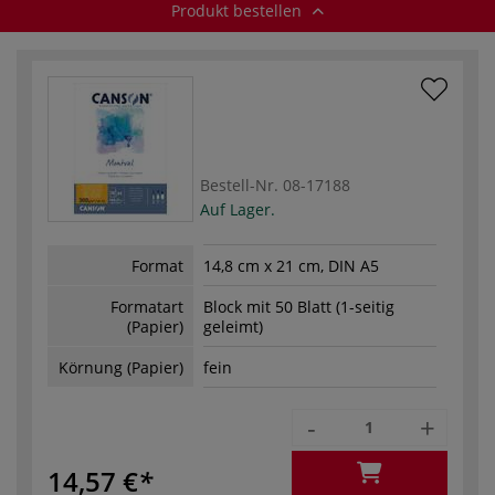
Produkt bestellen
Bestell-Nr.
08-17188
Auf Lager.
Format
14,8 cm x 21 cm, DIN A5
Formatart
Block mit 50 Blatt (1-seitig
(Papier)
geleimt)
Körnung (Papier)
fein
-
+
14,57 €