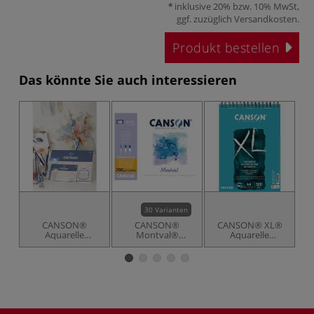
inklusive 20% bzw. 10% MwSt,
ggf. zuzüglich
Versandkosten
.
Produkt bestellen
Das könnte Sie auch interessieren
30 Varianten
CANSON®
CANSON®
CANSON® XL®
J
Aquarelle
Montval®
Aquarelle
Aquarellpapier
Aquarellkarton,
Studien-
300 g/qm
Aquarellblock
Feinkorn