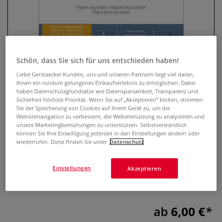
Schön, dass Sie sich für uns entschieden haben!
Liebe Gerstaecker Kunden, uns und unseren Partnern liegt viel daran,
Ihnen ein rundum gelungenes Einkaufserlebnis zu ermöglichen. Dabei
haben Datenschutzgrundsätze wie Datensparsamkeit, Transparenz und
Sicherheit höchste Priorität. Wenn Sie auf „Akzeptieren“ klicken, stimmen
Sie der Speicherung von Cookies auf Ihrem Gerät zu, um die
CANSON® Montval Aquarellblock
Websitenavigation zu verbessern, die Websitenutzung zu analysieren und
unsere Marketingbemühungen zu unterstützen. Selbstverständlich
0 Bewertungen
können Sie Ihre Einwilligung jederzeit in den Einstellungen ändern oder
wiederrufen. Diese finden Sie unter
Datenschutz
Der Canson® Montval Aquarellblock mit 300 g/m² eignet
sich für Aquarell, Gouache und Acryl. Die feinkörnige
Einstellungen
Akzeptieren
Oberfläche und die spezielle Kernleimung ermöglichen
einfache Korrekturen und vielseitige Maltechniken.
Mehr
ab
6,00 €