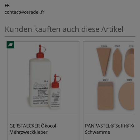
FR
contact
@ceradel.fr
Kunden kauften auch diese Artikel
6 
GERSTAECKER Ökocol-
PANPASTEL® Sofft® Küns
Mehrzweckkleber
Schwämme