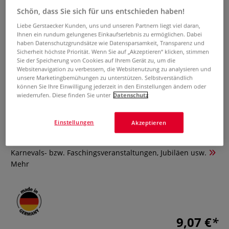
Schön, dass Sie sich für uns entschieden haben!
Liebe Gerstaecker Kunden, uns und unseren Partnern liegt viel daran,
Ihnen ein rundum gelungenes Einkaufserlebnis zu ermöglichen. Dabei
haben Datenschutzgrundsätze wie Datensparsamkeit, Transparenz und
Sicherheit höchste Priorität. Wenn Sie auf „Akzeptieren“ klicken, stimmen
Sie der Speicherung von Cookies auf Ihrem Gerät zu, um die
Websitenavigation zu verbessern, die Websitenutzung zu analysieren und
unsere Marketingbemühungen zu unterstützen. Selbstverständlich
Dekorationskrepp-Bänder
können Sie Ihre Einwilligung jederzeit in den Einstellungen ändern oder
wiederrufen. Diese finden Sie unter
Datenschutz
0 Bewertungen
Einstellungen
Akzeptieren
Inhalt 10 Rollen in 10 Farben gemäß Abbildung, Rollen 5 cm
breit und 10 m lang, schwer entflammbar. Für Schulfeste,
Karnevals- bzw. Faschingsveranstaltungen, Jubiläen usw.
Mehr
9,07 €