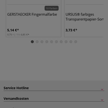
10 Farben
GERSTAECKER Fingermalfarbe
URSUS® farbiges
Transparentpapier-Sorti
5,14 €
3,73 €
0,75 l | 1 l:
6,85 €
Service Hotline
Versandkosten