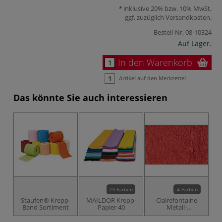
inklusive 20% bzw. 10% MwSt,
ggf. zuzüglich
Versandkosten
.
Bestell-Nr.
08-10324
Auf Lager.
In den Warenkorb
Artikel auf den Merkzettel
Das könnte Sie auch interessieren
23 Farben
4 Farben
Staufen® Krepp-
MAILDOR Krepp-
Clairefontaine
Band Sortiment
Papier 40
Metall-
Krepppapier