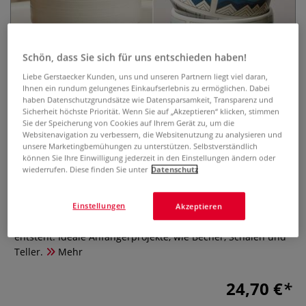
Schön, dass Sie sich für uns entschieden haben!
Liebe Gerstaecker Kunden, uns und unseren Partnern liegt viel daran,
Ihnen ein rundum gelungenes Einkaufserlebnis zu ermöglichen. Dabei
haben Datenschutzgrundsätze wie Datensparsamkeit, Transparenz und
Sicherheit höchste Priorität. Wenn Sie auf „Akzeptieren“ klicken, stimmen
Drehen auf der Scheibe für
Sie der Speicherung von Cookies auf Ihrem Gerät zu, um die
Einsteiger
Websitenavigation zu verbessern, die Websitenutzung zu analysieren und
unsere Marketingbemühungen zu unterstützen. Selbstverständlich
können Sie Ihre Einwilligung jederzeit in den Einstellungen ändern oder
0 Bewertungen
wiederrufen. Diese finden Sie unter
Datenschutz
Ein kompletter Kurs für die Töpferscheibe. In Drehen auf
der Scheibe für Einsteiger erläutert die Autorin Schritt für
Einstellungen
Akzeptieren
Schritt, wie aus einem Tonklumpen ein schönes Gefäß
entsteht: Ideale Anfängerprojekte, wie Becher, Schalen und
Teller.
Mehr
24,70 €