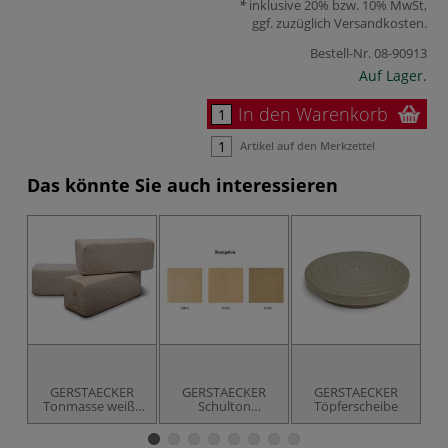
inklusive 20% bzw. 10% MwSt,
ggf. zuzüglich
Versandkosten
.
Bestell-Nr.
08-90913
Auf Lager.
In den Warenkorb
Artikel auf den Merkzettel
Das könnte Sie auch interessieren
GERSTAECKER
GERSTAECKER
GERSTAECKER
Tonmasse weiß -
Schulton
Töpferscheibe
Mo
fein schamottiert
terrakotta hell,
unschamottiert