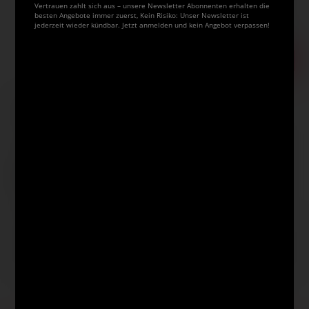
Vertrauen zahlt sich aus – unsere Newsletter Abonnenten erhalten die
besten Angebote immer zuerst, Kein Risiko: Unser Newsletter ist
Bestell-Nr.
08-90941
jederzeit wieder kündbar. Jetzt anmelden und kein Angebot verpassen!
Auf Lager.
In den Warenkorb
Artikel auf den Merkzettel
Das könnte Sie auch interessieren
SAKURA® Pigma
GERSTAECKER Nº
I LOVE ART
Micron™
2 Zeichenblock
Pigmentliner-Set
Präzisions-
Zeichenstift
schwarz, einzeln