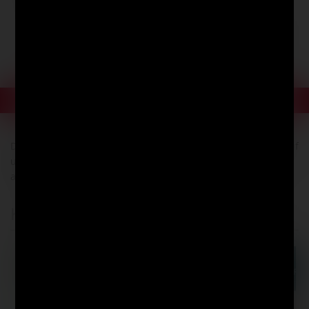
schmuckvolles Geschenkpapier.
Also - den Stift in die Hand nehmen und loslegen. Denn
auch Sie haben das Zeug zum Zeichnen!
Produktbewertungen
Der angegebene Lagerbestand bezieht sich ausschließlich auf
unser Onlineangebot. Bestände in unseren Filialen können
abweichen.
Kunden kauften auch diese Artikel