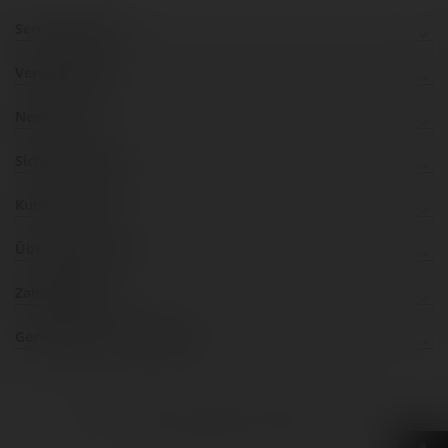
Service Hotline
Versandkosten
Newsletter
Sicher einkaufen
Kundenservice
Über Gerstaecker
Zahlungsarten
Gerstaecker im Social Web
inklusive 20% bzw. 10% MwSt, ggf. zuzüglich
Versandkosten
.
© 2026 Gerstäcker Österreich GmbH