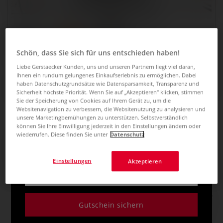
Schön, dass Sie sich für uns entschieden haben!
Liebe Gerstaecker Kunden, uns und unseren Partnern liegt viel daran,
Ihnen ein rundum gelungenes Einkaufserlebnis zu ermöglichen. Dabei
JETZT 5€ GUTSCHEIN
Du hast das Zeug zum Zeichnen!
haben Datenschutzgrundsätze wie Datensparsamkeit, Transparenz und
Sicherheit höchste Priorität. Wenn Sie auf „Akzeptieren“ klicken, stimmen
SICHERN! ZUM
Sie der Speicherung von Cookies auf Ihrem Gerät zu, um die
0 Bewertungen
Websitenavigation zu verbessern, die Websitenutzung zu analysieren und
NEWSLETTER ANMELDEN
unsere Marketingbemühungen zu unterstützen. Selbstverständlich
Sofort loslegen mit kreativen Motiven und jeder Menge
können Sie Ihre Einwilligung jederzeit in den Einstellungen ändern oder
wiederrufen. Diese finden Sie unter
Datenschutz
Zeichenideen. Doodles, Line Drawing, Travel Sketches,
Informiert über Angebote und Aktionen bleiben.
Mustermix und Füllungen, florale Motive, optische
Illusionen, grafische und geometrische Experimente, Urban
Einstellungen
Akzeptieren
Style, und vieles mehr
Mehr
25,60 €
Gutschein sichern
inklusive 20% bzw. 10% MwSt,
ggf. zuzüglich
Versandkosten
.