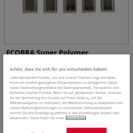
ECOBRA Super Polymer
Feinminen, 0,7 mm
Schön, dass Sie sich für uns entschieden haben!
0 Bewertungen
Liebe Gerstaecker Kunden, uns und unseren Partnern liegt viel daran,
Ihnen ein rundum gelungenes Einkaufserlebnis zu ermöglichen. Dabei
Super-Hi-Polymer Feinminen schwarz, 60 mm lang, mit
haben Datenschutzgrundsätze wie Datensparsamkeit, Transparenz und
hoher Elastizität und Deckkraft, für Zeichnungen auf Papier
Sicherheit höchste Priorität. Wenn Sie auf „Akzeptieren“ klicken, stimmen
und Zeichenkarton, Dose mit 15 Minen Inhalt.
Mehr
Sie der Speicherung von Cookies auf Ihrem Gerät zu, um die
Websitenavigation zu verbessern, die Websitenutzung zu analysieren und
unsere Marketingbemühungen zu unterstützen. Selbstverständlich
1,12 €
können Sie Ihre Einwilligung jederzeit in den Einstellungen ändern oder
wiederrufen. Diese finden Sie unter
Datenschutz
inklusive 20% bzw. 10% MwSt,
ggf. zuzüglich
Versandkosten
.