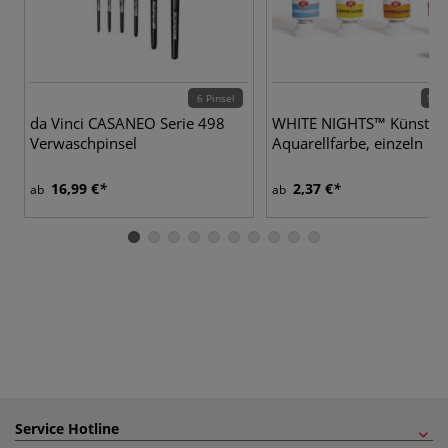
6 Pinsel
131 
da Vinci CASANEO Serie 498
WHITE NIGHTS™ Künstler
Verwaschpinsel
Aquarellfarbe, einzeln
16,99 €
2,37 €
ab
ab
Service Hotline