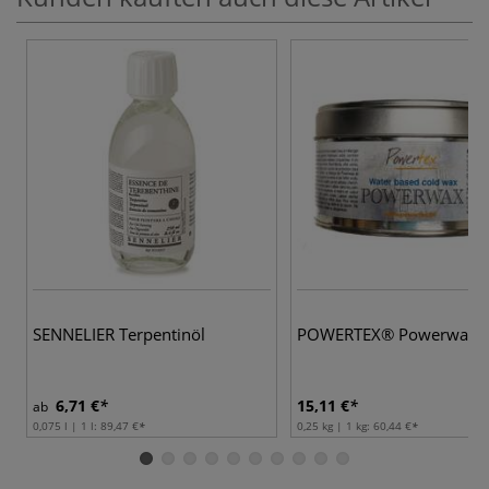
SENNELIER Terpentinöl
POWERTEX® Powerwax
6,71 €
15,11 €
ab
0,075 l | 1 l:
89,47 €
0,25 kg | 1 kg:
60,44 €