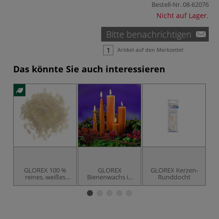
Bestell-Nr.
08-62076
Nicht auf Lager.
Bitte benachrichtigen
Artikel auf den Merkzettel
Das könnte Sie auch interessieren
GLOREX 100 %
GLOREX
GLOREX Kerzen-
GL
reines, weißes
Bienenwachs in
Runddocht
Bienenwachs
Pastillenform