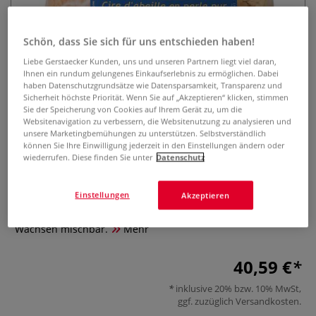
Schön, dass Sie sich für uns entschieden haben!
Liebe Gerstaecker Kunden, uns und unseren Partnern liegt viel daran,
Ihnen ein rundum gelungenes Einkaufserlebnis zu ermöglichen. Dabei
haben Datenschutzgrundsätze wie Datensparsamkeit, Transparenz und
Sicherheit höchste Priorität. Wenn Sie auf „Akzeptieren“ klicken, stimmen
Sie der Speicherung von Cookies auf Ihrem Gerät zu, um die
ESPRIT COMPOSITE Bienenwachs
Websitenavigation zu verbessern, die Websitenutzung zu analysieren und
unsere Marketingbemühungen zu unterstützen. Selbstverständlich
Perlen
können Sie Ihre Einwilligung jederzeit in den Einstellungen ändern oder
wiederrufen. Diese finden Sie unter
Datenschutz
0 Bewertungen
Einstellungen
Akzeptieren
Bienenwachs Perlen für die Enkaustik, zum Modellieren
oder als Grundlage für den Bronzeguss. Mit anderen
Wachsen mischbar.
Mehr
40,59 €
inklusive 20% bzw. 10% MwSt,
ggf. zuzüglich
Versandkosten
.