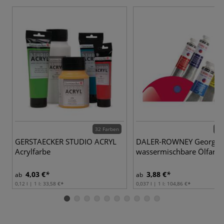
32 Farben
40 
GERSTAECKER STUDIO ACRYL
DALER-ROWNEY Georgia
Acrylfarbe
wassermischbare Ölfarbe
4,03 €
3,88 €
ab
ab
0,12 l | 1 l:
33,58 €
0,037 l | 1 l:
104,86 €