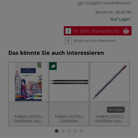
ggf. zuzüglich
Versandkosten
.
Bestell-Nr.
08-66786
Auf Lager.
In den Warenkorb
Artikel auf den Merkzettel
Das könnte Sie auch interessieren
60 Farben
FABER-CASTELL
FABER-CASTELL
FABER-CASTELL
Goldfaber Aqua
Goldfaber
Goldfaber Aqua,
Dual Marker 12er-
Grafitstift 1221
Aquarellstift
F
Set