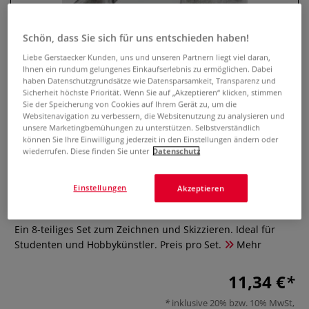
Schön, dass Sie sich für uns entschieden haben!
Liebe Gerstaecker Kunden, uns und unseren Partnern liegt viel daran,
Ihnen ein rundum gelungenes Einkaufserlebnis zu ermöglichen. Dabei
haben Datenschutzgrundsätze wie Datensparsamkeit, Transparenz und
Sicherheit höchste Priorität. Wenn Sie auf „Akzeptieren“ klicken, stimmen
Sie der Speicherung von Cookies auf Ihrem Gerät zu, um die
Websitenavigation zu verbessern, die Websitenutzung zu analysieren und
unsere Marketingbemühungen zu unterstützen. Selbstverständlich
können Sie Ihre Einwilligung jederzeit in den Einstellungen ändern oder
wiederrufen. Diese finden Sie unter
Datenschutz
FABER-CASTELL Goldfaber
Charcoal Zeichenset, 8-teilig
Einstellungen
Akzeptieren
0 Bewertungen
Ein 8-teiliges Set zum Zeichnen und Skizzieren. Ideal für
Studenten und Hobbykünstler. Preis pro Set.
Mehr
11,34 €
inklusive 20% bzw. 10% MwSt,