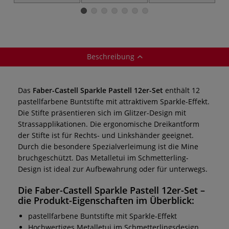
Farbstifte-Sets
Farbstifte-Set
Buntstifte Neon &
Pastell, 12er-
Kartonetui
Beschreibung
Das
Faber-Castell Sparkle Pastell 12er-Set
enthält 12
pastellfarbene Buntstifte mit attraktivem Sparkle-Effekt.
Die Stifte präsentieren sich im Glitzer-Design mit
Strassapplikationen. Die ergonomische Dreikantform
der Stifte ist für Rechts- und Linkshänder geeignet.
Durch die besondere Spezialverleimung ist die Mine
bruchgeschützt. Das Metalletui im Schmetterling-
Design ist ideal zur Aufbewahrung oder für unterwegs.
Die
Faber-Castell Sparkle Pastell 12er-Set
–
die Produkt-Eigenschaften im Überblick:
pastellfarbene Buntstifte mit Sparkle-Effekt
Hochwertiges Metalletui im Schmetterlingsdesign