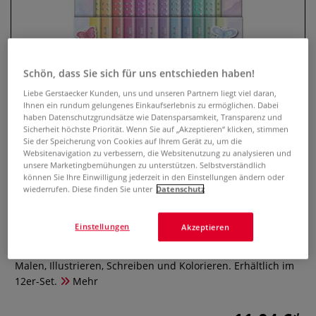
Schön, dass Sie sich für uns entschieden haben!
Liebe Gerstaecker Kunden, uns und unseren Partnern liegt viel daran,
Ihnen ein rundum gelungenes Einkaufserlebnis zu ermöglichen. Dabei
haben Datenschutzgrundsätze wie Datensparsamkeit, Transparenz und
Sicherheit höchste Priorität. Wenn Sie auf „Akzeptieren“ klicken, stimmen
Sie der Speicherung von Cookies auf Ihrem Gerät zu, um die
Websitenavigation zu verbessern, die Websitenutzung zu analysieren und
FABER-CASTELL Sparkle Pastell
unsere Marketingbemühungen zu unterstützen. Selbstverständlich
12er Metalletui
können Sie Ihre Einwilligung jederzeit in den Einstellungen ändern oder
wiederrufen. Diese finden Sie unter
Datenschutz
0 Bewertungen
Einstellungen
Akzeptieren
Pastellfarbene Buntstifte mit Sparkle-Effekt im
hochwertigen Metalletui. Ideal geeignet zum Zeichnen,
Malen, Illustrieren, Schreiben und Kolorieren. Erhältlich im
12er-Set.
Mehr