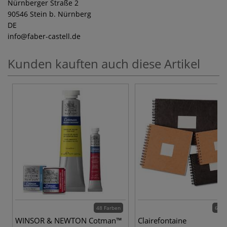
Nürnberger Straße 2
90546 Stein b. Nürnberg
DE
info
@faber-castell.de
Kunden kauften auch diese Artikel
48 Farben
6 Va
WINSOR & NEWTON Cotman™
Clairefontaine