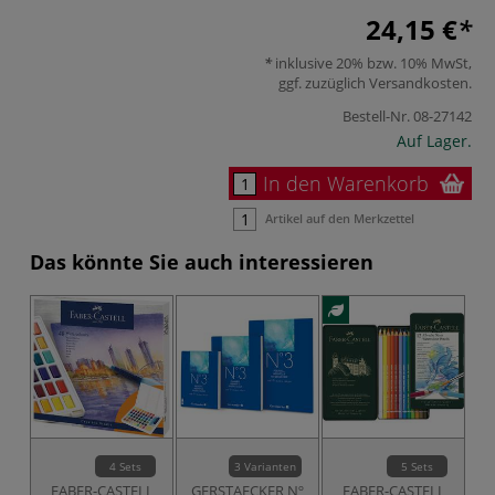
24,15 €
inklusive 20% bzw. 10% MwSt,
ggf. zuzüglich
Versandkosten
.
Bestell-Nr.
08-27142
Auf Lager.
In den Warenkorb
Artikel auf den Merkzettel
Das könnte Sie auch interessieren
4 Sets
3 Varianten
5 Sets
FABER-CASTELL
GERSTAECKER Nº
FABER-CASTELL