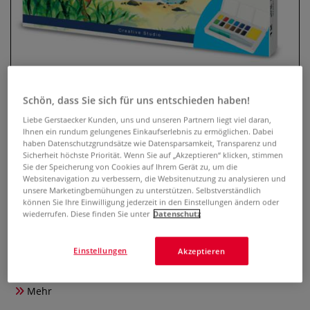
Schön, dass Sie sich für uns entschieden haben!
Liebe Gerstaecker Kunden, uns und unseren Partnern liegt viel daran,
Ihnen ein rundum gelungenes Einkaufserlebnis zu ermöglichen. Dabei
haben Datenschutzgrundsätze wie Datensparsamkeit, Transparenz und
FABER-CASTELL Tropische
Sicherheit höchste Priorität. Wenn Sie auf „Akzeptieren“ klicken, stimmen
Sie der Speicherung von Cookies auf Ihrem Gerät zu, um die
Aquarellfarben
Websitenavigation zu verbessern, die Websitenutzung zu analysieren und
unsere Marketingbemühungen zu unterstützen. Selbstverständlich
können Sie Ihre Einwilligung jederzeit in den Einstellungen ändern oder
0 Bewertungen
wiederrufen. Diese finden Sie unter
Datenschutz
Der FABER-CASTELL Aquarellkasten mit 12 halben Näpfchen
ist ideal für Einsteiger und Hobbykünstler. Die hoch
Einstellungen
Akzeptieren
pigmentierten, leuchtenden Farben sind vollständig
wasservermalbar und sorgen für brillante Aquarelleffekte.
Mehr