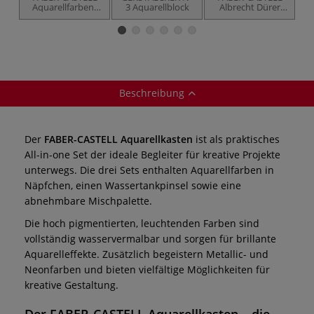
Aquarellfarben-
3 Aquarellblock
Albrecht Dürer
A
Sets
Aquarellstifte im
Metall-Etui
Beschreibung
Der
FABER-CASTELL Aquarellkasten
ist als praktisches
All-in-one Set der ideale Begleiter für kreative Projekte
unterwegs. Die drei Sets enthalten Aquarellfarben in
Näpfchen, einen Wassertankpinsel sowie eine
abnehmbare Mischpalette.
Die hoch pigmentierten, leuchtenden Farben sind
vollständig wasservermalbar und sorgen für brillante
Aquarelleffekte. Zusätzlich begeistern Metallic- und
Neonfarben und bieten vielfältige Möglichkeiten für
kreative Gestaltung.
Der FABER-CASTELL Aquarellkasten – die