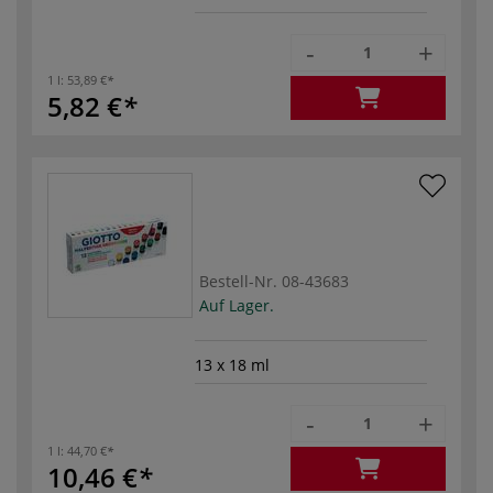
-
+
1 l:
53,89 €
5,82 €
Bestell-Nr.
08-43683
Auf Lager.
13 x 18 ml
-
+
1 l:
44,70 €
10,46 €