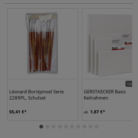
164 Va
Léonard Borstpinsel Serie
GERSTAECKER Basic
2289PL, Schulset
Keilrahmen
55,41 €
1,87 €
ab