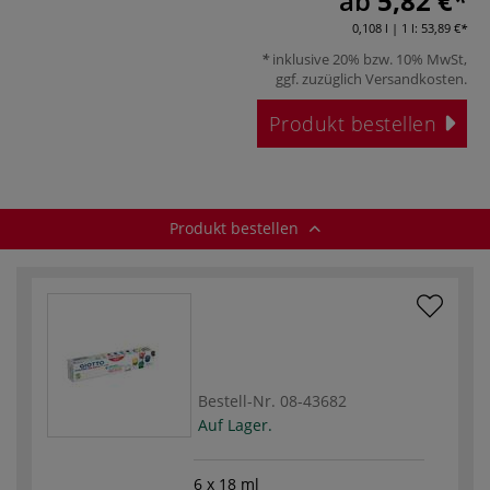
ab
5,82 €
0,108 l | 1 l:
53,89 €
inklusive 20% bzw. 10% MwSt,
ggf. zuzüglich
Versandkosten
.
Produkt bestellen
Produkt bestellen
Bestell-Nr.
08-43682
Auf Lager.
6 x 18 ml