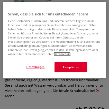
Schön, dass Sie sich für uns entschieden haben!
Liebe Gerstaecker Kunden, uns und unseren Partnern liegt viel daran,
Ihnen ein rundum gelungenes Einkaufserlebnis zu ermöglichen. Dabei
haben Datenschutzgrundsätze wie Datensparsamkeit, Transparenz und
Sicherheit höchste Priorität. Wenn Sie auf „Akzeptieren“ klicken, stimmen
Sie der Speicherung von Cookies auf Ihrem Gerät zu, um die
Websitenavigation zu verbessern, die Websitenutzung zu analysieren und
unsere Marketingbemühungen zu unterstützen. Selbstverständlich
können Sie Ihre Einwilligung jederzeit in den Einstellungen ändern oder
GIOTTO Malfertige Deckfarben
wiederrufen. Diese finden Sie unter
Datenschutz
0 Bewertungen
Einstellungen
Akzeptieren
Malfertige Deckfarben sind untereinander mischbar, sehr
gut deckend, ergiebig, wischfest und trocken übermalbar.
Sie sind auch mit Wasser verdünnbar und hervorragend für
viele Maltechniken geeignet. Die ideale Schulmalfarbe!
Mehr