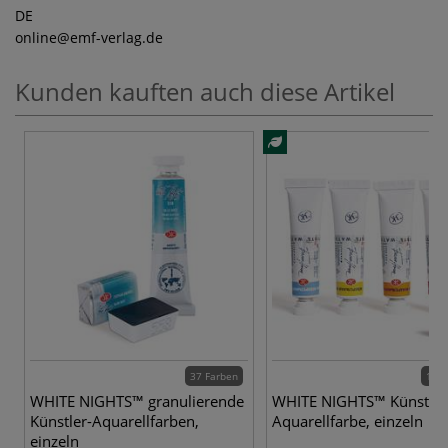
DE
online
@emf-verlag.de
Kunden kauften auch diese Artikel
37 Farben
131 
WHITE NIGHTS™ granulierende
WHITE NIGHTS™ Künstler
Künstler-Aquarellfarben,
Aquarellfarbe, einzeln
einzeln