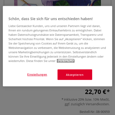
Schön, dass Sie sich für uns entschieden haben!
Liebe Gerstaecker Kunden, uns und unseren Partnern liegt viel daran,
Ihnen ein rundum gelungenes Einkaufserlebnis zu ermöglichen. Dabei
haben Datenschutzgrundsätze wie Datensparsamkeit, Transparenz und
Sicherheit höchste Priorität. Wenn Sie auf „Akzeptieren“ klicken, stimmen
Glow up your life - Mal Dich
Sie der Speicherung von Cookies auf Ihrem Gerät zu, um die
Websitenavigation zu verbessern, die Websitenutzung zu analysieren und
glücklich
unsere Marketingbemühungen zu unterstützen. Selbstverständlich
können Sie Ihre Einwilligung jederzeit in den Einstellungen ändern oder
wiederrufen. Diese finden Sie unter
Datenschutz
0 Bewertungen
Grundlagen, Kreativtechniken und Motive Step by Step – mit
Einstellungen
Akzeptieren
TikTok-Star itsmanjuu
Mehr
22,70 €
inklusive 20% bzw. 10% MwSt,
ggf. zuzüglich
Versandkosten
.
Bestell-Nr.
08-90959