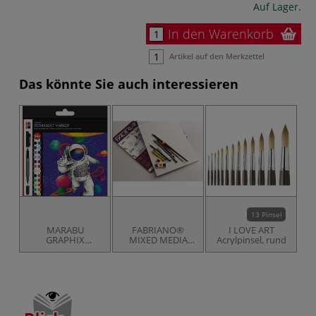
Auf Lager.
In den Warenkorb
Artikel auf den Merkzettel
Das könnte Sie auch interessieren
13 Pinsel
MARABU
FABRIANO®
I LOVE ART
GRAPHIX
MIXED MEDIA
Acrylpinsel, rund
Permanent
Block
Marker-Set Hero
of Galaxy