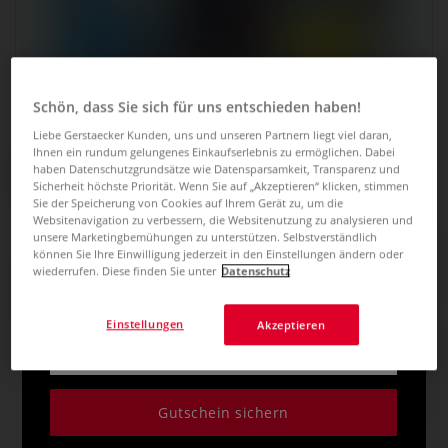
Schön, dass Sie sich für uns entschieden haben!
Liebe Gerstaecker Kunden, uns und unseren Partnern liegt viel daran,
Ihnen ein rundum gelungenes Einkaufserlebnis zu ermöglichen. Dabei
JETZT 5€ GUTSCHEIN
Graffiti Guide
haben Datenschutzgrundsätze wie Datensparsamkeit, Transparenz und
Sicherheit höchste Priorität. Wenn Sie auf „Akzeptieren“ klicken, stimmen
SICHERN! ZUM
Sie der Speicherung von Cookies auf Ihrem Gerät zu, um die
0 Bewertungen
Websitenavigation zu verbessern, die Websitenutzung zu analysieren und
NEWSLETTER ANMELDEN
unsere Marketingbemühungen zu unterstützen. Selbstverständlich
Ein Musst-Have für alle Graffiti-Künstler: wie man zum Profi
können Sie Ihre Einwilligung jederzeit in den Einstellungen ändern oder
wiederrufen. Diese finden Sie unter
Datenschutz
wird, seinen eigenen Stil findet und seine Fähigkeiten
Informiert über Angebote und Aktionen bleiben.
verbessert – all das findet ihr in diesem praxisorientierten
Ratgeber.
Mehr
Einstellungen
Akzeptieren
25,70 €
inklusive 20% bzw. 10% MwSt,
Gutschein sichern
ggf. zuzüglich
Versandkosten
.