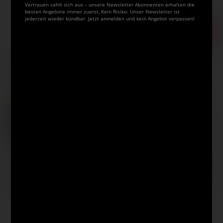
Bestell-Nr.
08-91267
Vertrauen zahlt sich aus – unsere Newsletter Abonnenten erhalten die
besten Angebote immer zuerst, Kein Risiko: Unser Newsletter ist
Auf Lager.
jederzeit wieder kündbar. Jetzt anmelden und kein Angebot verpassen!
In den Warenkorb
Artikel auf den Merkzettel
Das könnte Sie auch interessieren
2 Farben
MOLOTOW™
MOLOTOW™
MOLOTOW™ Film
ONE4ALL
ONE4ALL UV-
Canvas Graffiti-
P
Professional
FIRNIS
Malfläche
Paper-Set