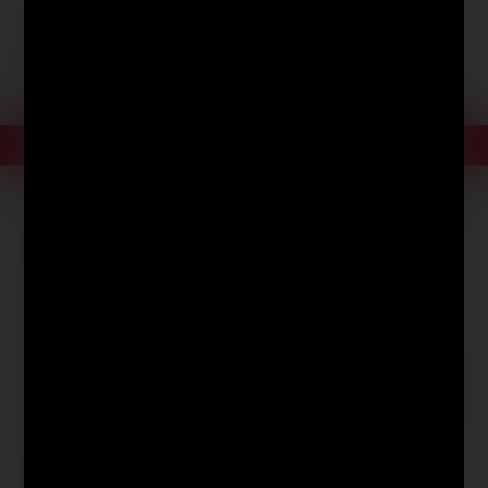
Beschreibung
Du bist fasziniert von
Street Art und Graffiti
, selbst als
Graffiti-Artist
aktiv und suchst nach professionellen
Tipps?
Oder du möchtest Graffiti-Künstler werden?
Dann dieser Graffiti Guide für dich gemacht!
Die professionelle Graffiti-Künstlerin
Sarah Alt
zeigt in
ihrem Buch wie man zum erfolgreichen, professionellen
Sprayer wird.
Angefangen beim Material über die gängigsten und
neuesten Techniken bis hin zur Projektplanung und