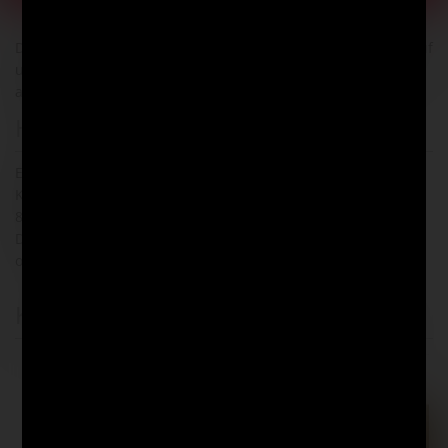
Der angegebene Lagerbestand bezieht sich ausschließlich auf
unser Onlineangebot. Bestände in unseren Filialen können
abweichen.
Herstellerangaben
Edition Michael Fischer GmbH
Kistlerhofstr. 70
81379 München
DE
online
@emf-verlag.de
Kunden kauften auch diese Artikel