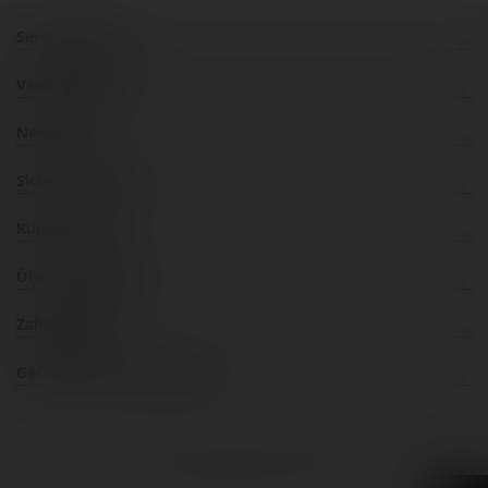
Service Hotline
Versandkosten
Newsletter
Sicher einkaufen
Kundenservice
Über Gerstaecker
Zahlungsarten
Gerstaecker im Social Web
inklusive 20% bzw. 10% MwSt, ggf. zuzüglich
Versandkosten
.
© 2026 Gerstäcker Österreich GmbH