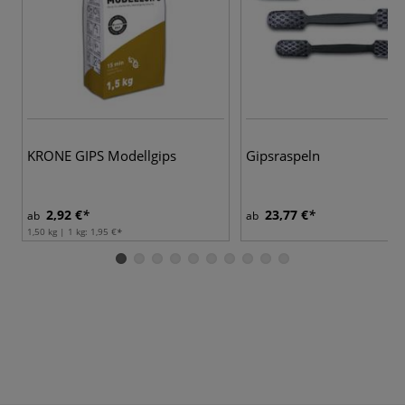
KRONE GIPS Modellgips
Gipsraspeln
2,92 €
23,77 €
ab
ab
1,50 kg | 1 kg:
1,95 €