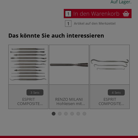
Auf Lager.
In den Warenkorb
Artikel auf den Merkzettel
Das könnte Sie auch interessieren
3 Sets
4 Sets
ESPRIT
RENZO MILANI
ESPRIT
COMPOSITE
Hohleisen mit
COMPOSITE
Modellierwerkzeug-
Schlägelkopf
Bildhauerei-
Sets
Werkzeug Sets