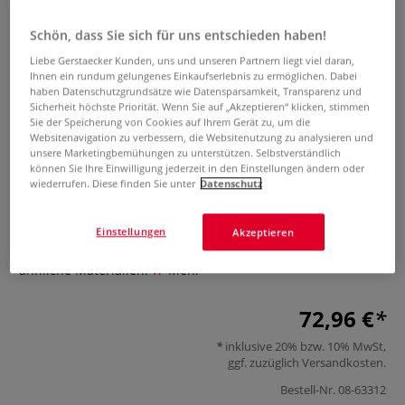
Schön, dass Sie sich für uns entschieden haben!
Liebe Gerstaecker Kunden, uns und unseren Partnern liegt viel daran,
Ihnen ein rundum gelungenes Einkaufserlebnis zu ermöglichen. Dabei
haben Datenschutzgrundsätze wie Datensparsamkeit, Transparenz und
Sicherheit höchste Priorität. Wenn Sie auf „Akzeptieren“ klicken, stimmen
Sie der Speicherung von Cookies auf Ihrem Gerät zu, um die
Websitenavigation zu verbessern, die Websitenutzung zu analysieren und
Holhleisen-Set Z, 5-teilig
unsere Marketingbemühungen zu unterstützen. Selbstverständlich
können Sie Ihre Einwilligung jederzeit in den Einstellungen ändern oder
wiederrufen. Diese finden Sie unter
Datenschutz
0 Bewertungen
Das Set aus 5 doppelendigen Hohleisen-Schnitzwerkzeugen,
Einstellungen
Akzeptieren
15–23 cm lang, eignet sich perfekt für Holz, Speckstein und
ähnliche Materialien.
Mehr
72,96 €
inklusive 20% bzw. 10% MwSt,
ggf. zuzüglich
Versandkosten
.
Bestell-Nr.
08-63312