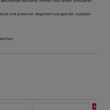
 wechselnde Horizonte, Formen und Farben stimulieren
rofund und praxisnah. Begeistert und geerdet. Subjektiv
weichen.
BIS -70%