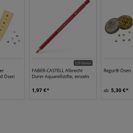
120 Farben
er
FABER-CASTELL Albrecht
Regur® Ösen
nd Ösen
Dürer Aquarellstifte, einzeln
1,97 €
5,30 €
ab