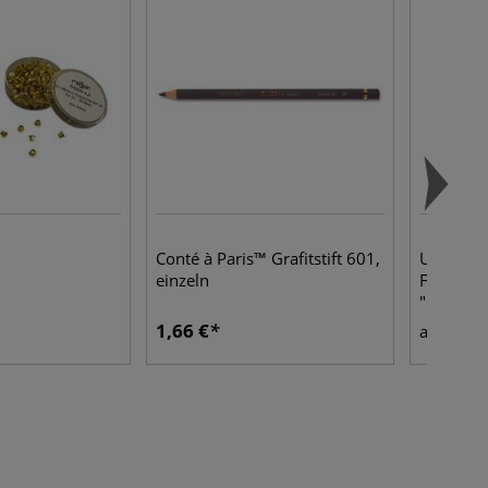
Conté à Paris™ Grafitstift 601,
URSUS® 
einzeln
Fotokart
"Grauton
1,66 €
1,39
ab