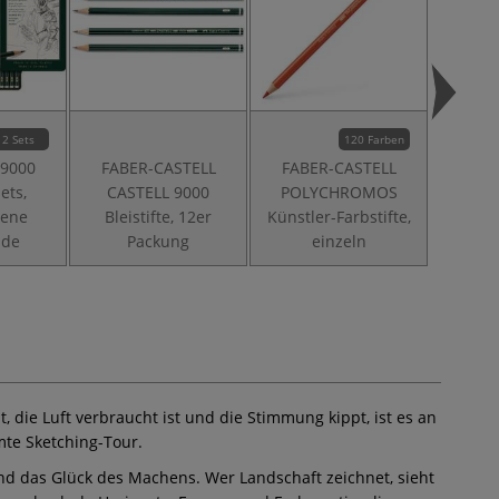
2 Sets
120 Farben
 9000
FABER-CASTELL
FABER-CASTELL
FABE
Sets,
CASTELL 9000
POLYCHROMOS
POL
dene
Bleistifte, 12er
Künstler-Farbstifte,
Künstl
ade
Packung
einzeln
im M
die Luft verbraucht ist und die Stimmung kippt, ist es an
mte Sketching-Tour.
und das Glück des Machens. Wer Landschaft zeichnet, sieht