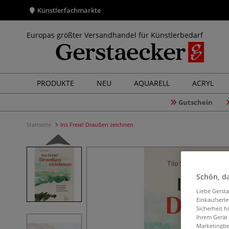
Künstlerfachmärkte
Europas größter Versandhandel für Künstlerbedarf
PRODUKTE
NEU
AQUARELL
ACRYL
Gutschein
Startseite
Ins Freie! Draußen zeichnen
Schön, da
Liebe Gerst
Einkaufserl
Sicherheit h
Ihrem Gerät
Marketingbe