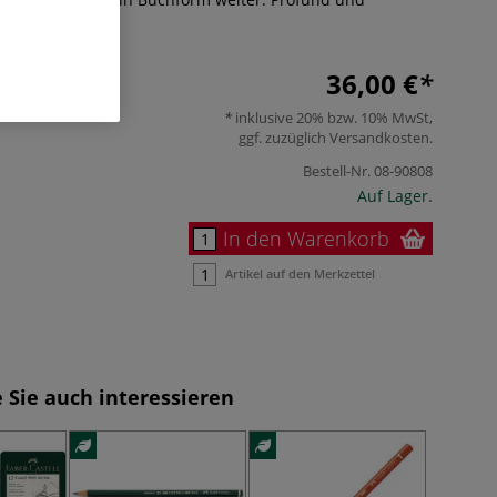
hr
36,00 €
inklusive 20% bzw. 10% MwSt,
ggf. zuzüglich
Versandkosten
.
Bestell-Nr.
08-90808
Auf Lager.
In den Warenkorb
Artikel auf den Merkzettel
 Sie auch interessieren