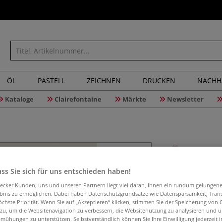
ÖL
PASTELL
ZEICHNEN
DRUCKEN
NACHH
Kataloge
Clairefontaine
Märkte
Newsletter
Ins Freie
ss Sie sich für uns entschieden haben!
aecker Kunden, uns und unseren Partnern liegt viel daran, Ihnen ein rundum gelungen
ebnis zu ermöglichen. Dabei haben Datenschutzgrundsätze wie Datensparsamkeit, Tra
öchste Priorität. Wenn Sie auf „Akzeptieren“ klicken, stimmen Sie der Speicherung von 
Tilo Schneider is
 zu, um die Websitenavigation zu verbessern, die Websitenutzung zu analysieren und 
mühungen zu unterstützen. Selbstverständlich können Sie Ihre Einwilligung jederzeit 
Erstmals gibt er