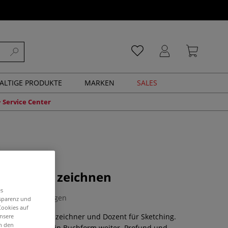
ALTIGE PRODUKTE
MARKEN
SALES
Service Center
! Draußen zeichnen
es
0 Bewertungen
nsparenz und
Cookies auf
t Gestalter, Reisezeichner und Dozent für Sketching.
unsere
in den
 seine Erfahrung in Buchform weiter. Profund und