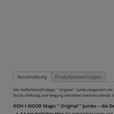
Beschreibung
Produktbewertungen
Der Vielfarbenstift Magic " Original " Jumbo begeistert mi
Druck, Drehung und Neigung entstehen beeindruckende 3D
KOH-I-NOOR Magic " Original " Jumbo – die De
5,6 mm dreifarbige Mine:
Für mehrfarbige Linien und kr