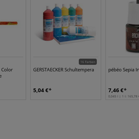
16 Farben
 Color
GERSTAECKER Schultempera
pébéo Sepia I
e
5,04 €
7,46 €
0,045 l | 1 l:
165,78 