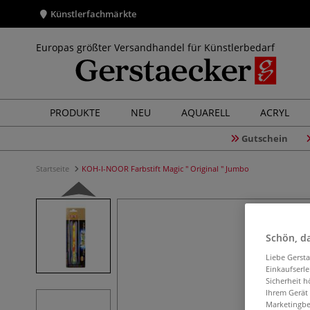
Künstlerfachmärkte
Europas größter Versandhandel für Künstlerbedarf
PRODUKTE
NEU
AQUARELL
ACRYL
Gutschein
Startseite
KOH-I-NOOR Farbstift Magic " Original " Jumbo
Schön, da
Liebe Gerst
Einkaufserl
Sicherheit h
Ihrem Gerät
Marketingbe