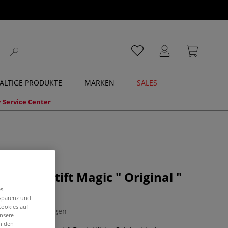
ALTIGE PRODUKTE
MARKEN
SALES
Service Center
R Farbstift Magic " Original "
es
nsparenz und
Cookies auf
0 Bewertungen
unsere
in den