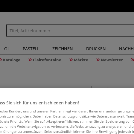
ÖL
PASTELL
ZEICHNEN
DRUCKEN
NACHH
Kataloge
Clairefontaine
Märkte
Newsletter
KOH-I-NOO
ss Sie sich für uns entschieden haben!
Jumbo
aecker Kunden, uns und unseren Partnern liegt viel daran, Ihnen ein rundum gelungen
ebnis zu ermöglichen. Dabei haben Datenschutzgrundsätze wie Datensparsamkeit, Tra
öchste Priorität. Wenn Sie auf „Akzeptieren“ klicken, stimmen Sie der Speicherung von 
 zu, um die Websitenavigation zu verbessern, die Websitenutzung zu analysieren und 
mühungen zu unterstützen. Selbstverständlich können Sie Ihre Einwilligung jederzeit 