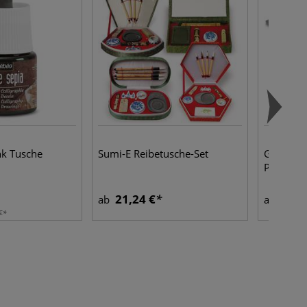
nk Tusche
Sumi-E Reibetusche-Set
GERSTAEC
Palette, 
21,24 €
2,47
ab
ab
€