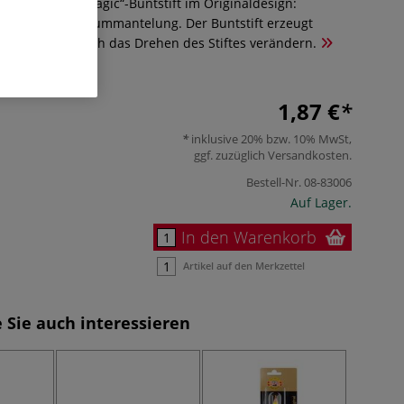
rfarbenstift „Magic“-Buntstift im Originaldesign:
 in stabiler Holzummantelung. Der Buntstift erzeugt
en, die sich durch das Drehen des Stiftes verändern.
1,87 €
inklusive 20% bzw. 10% MwSt,
ggf. zuzüglich
Versandkosten
.
Bestell-Nr.
08-83006
Auf Lager.
In den Warenkorb
Artikel auf den Merkzettel
 Sie auch interessieren