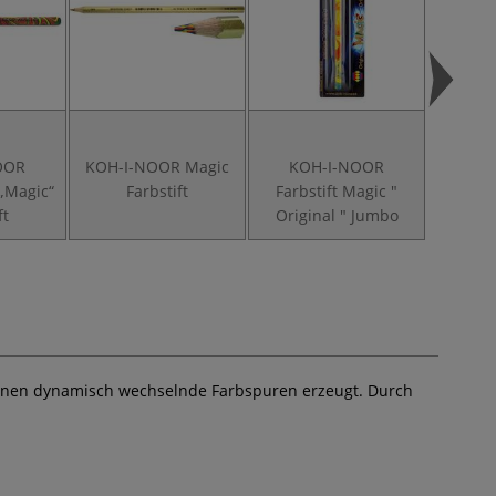
OOR
KOH-I-NOOR Magic
KOH-I-NOOR
KOH-I
„Magic“
Farbstift
Farbstift Magic "
C
ft
Original " Jumbo
Zeichnen dynamisch wechselnde Farbspuren erzeugt. Durch