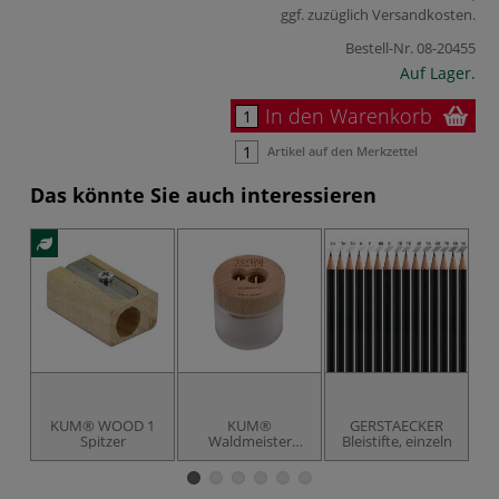
ggf. zuzüglich
Versandkosten
.
Bestell-Nr.
08-20455
Auf Lager.
In den Warenkorb
Artikel auf den Merkzettel
Das könnte Sie auch interessieren
KUM® WOOD 1
KUM®
GERSTAECKER
Spitzer
Waldmeister
Bleistifte, einzeln
Doppelspitzer