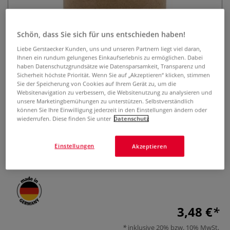
Schön, dass Sie sich für uns entschieden haben!
Liebe Gerstaecker Kunden, uns und unseren Partnern liegt viel daran,
Ihnen ein rundum gelungenes Einkaufserlebnis zu ermöglichen. Dabei
haben Datenschutzgrundsätze wie Datensparsamkeit, Transparenz und
Sicherheit höchste Priorität. Wenn Sie auf „Akzeptieren“ klicken, stimmen
Sie der Speicherung von Cookies auf Ihrem Gerät zu, um die
KUM® Karton Doppelanspitzer
Websitenavigation zu verbessern, die Websitenutzung zu analysieren und
unsere Marketingbemühungen zu unterstützen. Selbstverständlich
können Sie Ihre Einwilligung jederzeit in den Einstellungen ändern oder
0 Bewertungen
wiederrufen. Diese finden Sie unter
Datenschutz
Der KUM® Carton ist ein nachhaltiger Behälterspitzer aus
Buchenholz und recyceltem Karton für Stifte mit 8 mm und
Einstellungen
Akzeptieren
11 mm Durchmesser.
Mehr
3,48 €
inklusive 20% bzw. 10% MwSt,