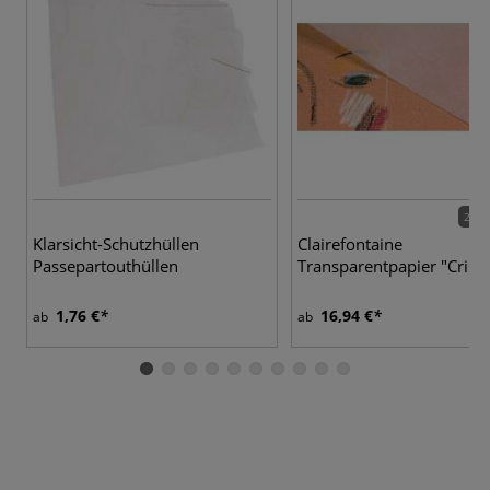
2 Va
Klarsicht-Schutzhüllen
Clairefontaine
Passepartouthüllen
Transparentpapier "Crista
1,76 €
16,94 €
ab
ab