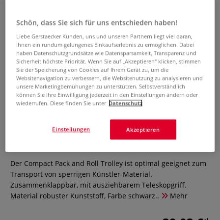
Schön, dass Sie sich für uns entschieden haben!
Liebe Gerstaecker Kunden, uns und unseren Partnern liegt viel daran,
Ihnen ein rundum gelungenes Einkaufserlebnis zu ermöglichen. Dabei
haben Datenschutzgrundsätze wie Datensparsamkeit, Transparenz und
Sicherheit höchste Priorität. Wenn Sie auf „Akzeptieren“ klicken, stimmen
Sie der Speicherung von Cookies auf Ihrem Gerät zu, um die
Websitenavigation zu verbessern, die Websitenutzung zu analysieren und
unsere Marketingbemühungen zu unterstützen. Selbstverständlich
können Sie Ihre Einwilligung jederzeit in den Einstellungen ändern oder
wiederrufen. Diese finden Sie unter
Datenschutz
Klappbare Transportkarre Pack
and Roll
Einstellungen
Akzeptieren
0 Bewertungen
Der Compact Pack and Roll Trolley ist optimal geeignet zum
Transport von sperrigen Künstler-Material.
Zusammenklappbar, mit ausziehbarem Teleskopgriff.
Material robuster Kunststoff, Farbe schwarz..
Mehr