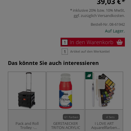
39,03 €
inklusive 20% bzw. 10% MwSt,
ggf. zuzüglich
Versandkosten
.
Bestell-Nr.
08-61942
Auf Lager.
In den Warenkorb
Artikel auf den Merkzettel
Das könnte Sie auch interessieren
61 Farben
4 Sets
Pack and Roll
GERSTAECKER
I LOVE ART
H
Trolley -
TRITON ACRYLIC
Aquarellfarben