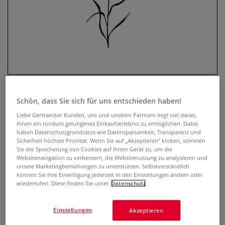
Schön, dass Sie sich für uns entschieden haben!
Lavinia Stempel, Bluebells
Liebe Gerstaecker Kunden, uns und unseren Partnern liegt viel daran,
Ihnen ein rundum gelungenes Einkaufserlebnis zu ermöglichen. Dabei
haben Datenschutzgrundsätze wie Datensparsamkeit, Transparenz und
0 Bewertungen
Sicherheit höchste Priorität. Wenn Sie auf „Akzeptieren“ klicken, stimmen
Sie der Speicherung von Cookies auf Ihrem Gerät zu, um die
Der transparente Lavinia Stempel, Bluebells ist optimal
Websitenavigation zu verbessern, die Websitenutzung zu analysieren und
geeignet, um mit Hilfe eines Acryl-Stempelblocks
unsere Marketingbemühungen zu unterstützen. Selbstverständlich
können Sie Ihre Einwilligung jederzeit in den Einstellungen ändern oder
zauberhafte Karten, Einladungen, Scrapbooks u.v.m. zu
wiederrufen. Diese finden Sie unter
Datenschutz
gestalten. Selbsthaftend und wiederverwendbar. Größe: 7
cm x 2 cm.
Mehr
Einstellungen
Akzeptieren