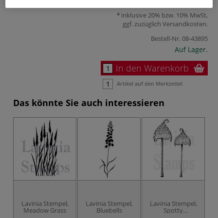
7,65 €
inklusive 20% bzw. 10% MwSt,
ggf. zuzüglich
Versandkosten
.
Bestell-Nr.
08-43895
Auf Lager.
In den Warenkorb
Artikel auf den Merkzettel
Das könnte Sie auch interessieren
Lavinia Stempel,
Lavinia Stempel,
Lavinia Stempel,
L
Meadow Grass
Bluebells
Spotty
Toadstoole