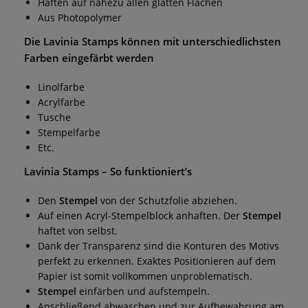
Haften auf nahezu allen glatten Flächen
Aus Photopolymer
Die
Lavinia Stamps
können mit unterschiedlichsten
Farben eingefärbt werden
Linolfarbe
Acrylfarbe
Tusche
Stempelfarbe
Etc.
Lavinia Stamps
– So funktioniert’s
Den
Stempel
von der Schutzfolie abziehen.
Auf einen Acryl-Stempelblock anhaften. Der
Stempel
haftet von selbst.
Dank der Transparenz sind die Konturen des Motivs
perfekt zu erkennen. Exaktes Positionieren auf dem
Papier ist somit vollkommen unproblematisch.
Stempel
einfärben und aufstempeln.
Anschließend abwaschen und zur Aufbewahrung am