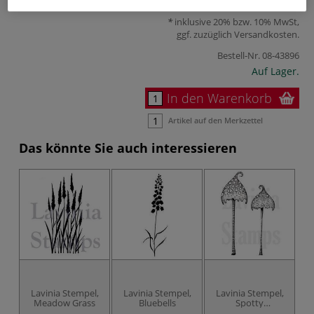
9,27 €
inklusive 20% bzw. 10% MwSt,
ggf. zuzüglich
Versandkosten
.
Bestell-Nr.
08-43896
Auf Lager.
In den Warenkorb
Artikel auf den Merkzettel
Das könnte Sie auch interessieren
Lavinia Stempel,
Lavinia Stempel,
Lavinia Stempel,
L
Meadow Grass
Bluebells
Spotty
Toadstoole