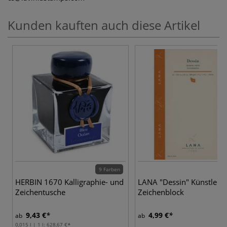
Kunden kauften auch diese Artikel
9 Farben
HERBIN 1670 Kalligraphie- und
LANA "Dessin" Künstler-
Zeichentusche
Zeichenblock
9,43 €
4,99 €
ab
ab
0,015 l | 1 l:
628,67 €