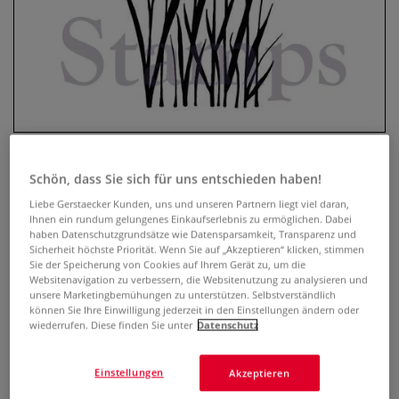
Schön, dass Sie sich für uns entschieden haben!
Lavinia Stempel, Meadow Grass
Liebe Gerstaecker Kunden, uns und unseren Partnern liegt viel daran,
Ihnen ein rundum gelungenes Einkaufserlebnis zu ermöglichen. Dabei
haben Datenschutzgrundsätze wie Datensparsamkeit, Transparenz und
0 Bewertungen
Sicherheit höchste Priorität. Wenn Sie auf „Akzeptieren“ klicken, stimmen
Sie der Speicherung von Cookies auf Ihrem Gerät zu, um die
Der transparente Lavinia Stempel, Meadow Grass ist
Websitenavigation zu verbessern, die Websitenutzung zu analysieren und
optimal geeignet, um mit Hilfe eines Acryl-Stempelblocks
unsere Marketingbemühungen zu unterstützen. Selbstverständlich
können Sie Ihre Einwilligung jederzeit in den Einstellungen ändern oder
zauberhafte Karten, Einladungen, Scrapbooks u.v.m. zu
wiederrufen. Diese finden Sie unter
Datenschutz
gestalten. Selbsthaftend und wiederverwendbar. 9 cm x 4,5
cm.
Mehr
Einstellungen
Akzeptieren