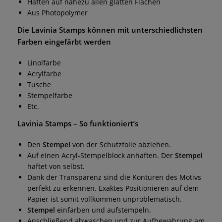
Haften auf nahezu allen glatten Flächen
Aus Photopolymer
Die
Lavinia Stamps
können mit unterschiedlichsten
Farben eingefärbt werden
Linolfarbe
Acrylfarbe
Tusche
Stempelfarbe
Etc.
Lavinia Stamps
– So funktioniert’s
Den
Stempel
von der Schutzfolie abziehen.
Auf einen Acryl-Stempelblock anhaften. Der
Stempel
haftet von selbst.
Dank der Transparenz sind die Konturen des Motivs
perfekt zu erkennen. Exaktes Positionieren auf dem
Papier ist somit vollkommen unproblematisch.
Stempel
einfärben und aufstempeln.
Anschließend abwaschen und zur Aufbewahrung am