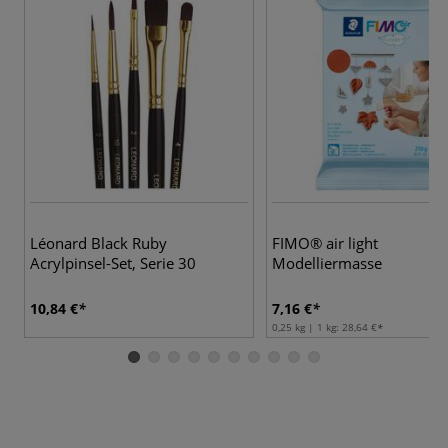
Léonard Black Ruby
FIMO® air light
Acrylpinsel-Set, Serie 30
Modelliermasse
10,84 €
7,16 €
0,25 kg | 1 kg:
28,64 €