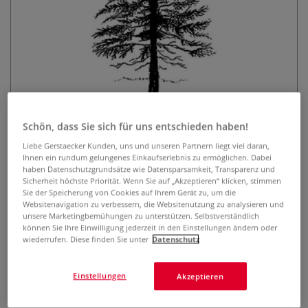
Lavinia Stempel, Fir Tree 1
Schön, dass Sie sich für uns entschieden haben!
Liebe Gerstaecker Kunden, uns und unseren Partnern liegt viel daran,
0 Bewertungen
Ihnen ein rundum gelungenes Einkaufserlebnis zu ermöglichen. Dabei
haben Datenschutzgrundsätze wie Datensparsamkeit, Transparenz und
Der transparente Lavinia Stempel ist optimal geeignet, um
Sicherheit höchste Priorität. Wenn Sie auf „Akzeptieren“ klicken, stimmen
mit Hilfe eines Acryl-Stempelblocks zauberhafte Karten,
Sie der Speicherung von Cookies auf Ihrem Gerät zu, um die
Einladungen, Scrapbooks u.v.m. zu gestalten. Selbsthaftend
Websitenavigation zu verbessern, die Websitenutzung zu analysieren und
unsere Marketingbemühungen zu unterstützen. Selbstverständlich
und wiederverwendbar.
Mehr
können Sie Ihre Einwilligung jederzeit in den Einstellungen ändern oder
wiederrufen. Diese finden Sie unter
Datenschutz
8,33 €
Einstellungen
Akzeptieren
inklusive 20% bzw. 10% MwSt,
ggf. zuzüglich
Versandkosten
.