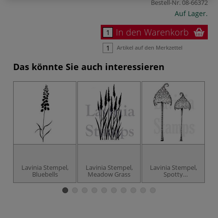
Bestell-Nr.
08-66372
Auf Lager.
In den Warenkorb
Artikel auf den Merkzettel
Das könnte Sie auch interessieren
Lavinia Stempel,
Lavinia Stempel,
Lavinia Stempel,
L
Bluebells
Meadow Grass
Spotty
Toadstoole