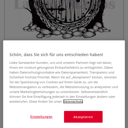
Lavinia Stempel, Hobbit Hobbit
Schön, dass Sie sich für uns entschieden haben!
Home Large
Liebe Gerstaecker Kunden, uns und unseren Partnern liegt viel daran,
Ihnen ein rundum gelungenes Einkaufserlebnis zu ermöglichen. Dabei
0 Bewertungen
haben Datenschutzgrundsätze wie Datensparsamkeit, Transparenz und
Sicherheit höchste Priorität. Wenn Sie auf „Akzeptieren“ klicken, stimmen
Der transparente Lavinia Stempel, Hobbit Hobbit Home
Sie der Speicherung von Cookies auf Ihrem Gerät zu, um die
Large ist optimal geeignet, um mit Hilfe eines Acryl-
Websitenavigation zu verbessern, die Websitenutzung zu analysieren und
unsere Marketingbemühungen zu unterstützen. Selbstverständlich
Stempelblocks zauberhafte Karten, Einladungen,
können Sie Ihre Einwilligung jederzeit in den Einstellungen ändern oder
Scrapbooks u.v.m. zu gestalten. Selbsthaftend und
wiederrufen. Diese finden Sie unter
Datenschutz
wiederverwendbar. Format 8 cm x 7 cm.
Mehr
Einstellungen
Akzeptieren
10,03 €