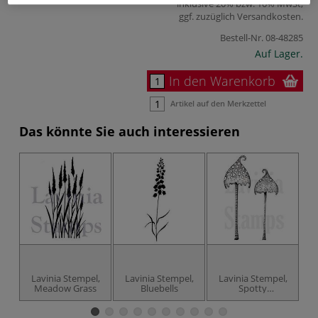
inklusive 20% bzw. 10% MwSt,
ggf. zuzüglich
Versandkosten
.
Bestell-Nr.
08-48285
Auf Lager.
In den Warenkorb
Artikel auf den Merkzettel
Das könnte Sie auch interessieren
Lavinia Stempel,
Lavinia Stempel,
Lavinia Stempel,
L
Meadow Grass
Bluebells
Spotty
Toadstoole