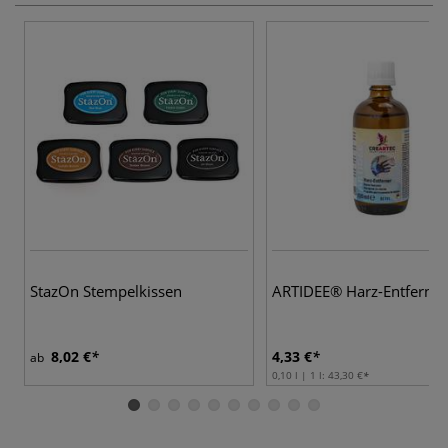
StazOn Stempelkissen
ARTIDEE® Harz-Entferner
8,02 €
4,33 €
ab
0,10 l | 1 l:
43,30 €