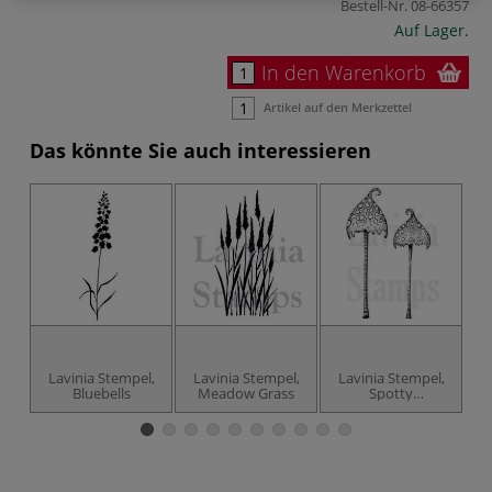
Bestell-Nr.
08-66357
Auf Lager.
In den Warenkorb
Artikel auf den Merkzettel
Das könnte Sie auch interessieren
Lavinia Stempel,
Lavinia Stempel,
Lavinia Stempel,
L
Bluebells
Meadow Grass
Spotty
Toadstoole