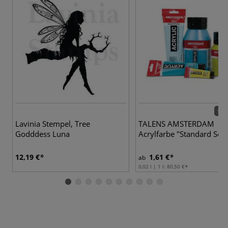
102 
Lavinia Stempel, Tree
TALENS AMSTERDAM
Godddess Luna
Acrylfarbe "Standard Seri
12,19 €
1,61 €
ab
0,02 l | 1 l:
80,50 €