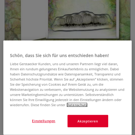
Lavinia Stempel, Urchins
Schön, dass Sie sich für uns entschieden haben!
Liebe Gerstaecker Kunden, uns und unseren Partnern liegt viel daran,
0 Bewertungen
Ihnen ein rundum gelungenes Einkaufserlebnis zu ermöglichen. Dabei
haben Datenschutzgrundsätze wie Datensparsamkeit, Transparenz und
Der transparente Lavinia Stempel ist optimal geeignet, um
Sicherheit höchste Priorität. Wenn Sie auf „Akzeptieren“ klicken, stimmen
mit Hilfe eines Acryl-Stempelblocks zauberhafte Karten,
Sie der Speicherung von Cookies auf Ihrem Gerät zu, um die
Einladungen, Scrapbooks u.v.m. zu gestalten. Selbsthaftend
Websitenavigation zu verbessern, die Websitenutzung zu analysieren und
unsere Marketingbemühungen zu unterstützen. Selbstverständlich
und wiederverwendbar.
Mehr
können Sie Ihre Einwilligung jederzeit in den Einstellungen ändern oder
wiederrufen. Diese finden Sie unter
Datenschutz
9,03 €
Einstellungen
Akzeptieren
inklusive 20% bzw. 10% MwSt,
ggf. zuzüglich
Versandkosten
.