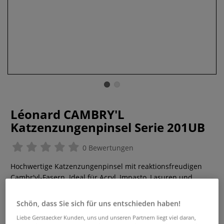
Léonard CAMBRY'L
Katzenzungenpinsel Serie 201UB
0 Bewertungen
Hochwertige Katzenzungenpinsel mit reaktionsfreudigen
Cambr'yl-Fasern. Ideal für Acryl, Impasto, Lasuren und
sanfte Übergänge. Kurzer Stiel, stabile Messingzwinge.
Mehr
Schön, dass Sie sich für uns entschieden haben!
Liebe Gerstaecker Kunden, uns und unseren Partnern liegt viel daran,