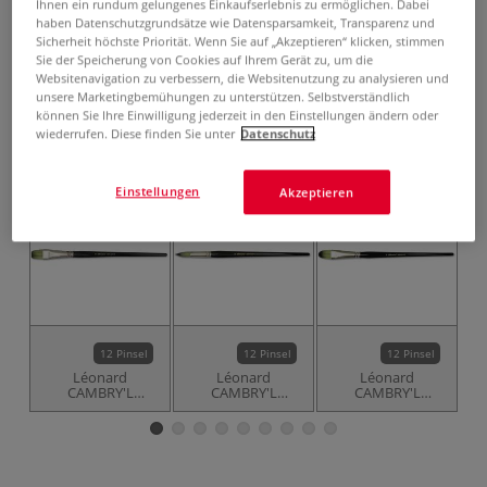
ab
6,71 €
Ihnen ein rundum gelungenes Einkaufserlebnis zu ermöglichen. Dabei
haben Datenschutzgrundsätze wie Datensparsamkeit, Transparenz und
inklusive 20% bzw. 10% MwSt,
Sicherheit höchste Priorität. Wenn Sie auf „Akzeptieren“ klicken, stimmen
ggf. zuzüglich
Versandkosten
.
Sie der Speicherung von Cookies auf Ihrem Gerät zu, um die
Websitenavigation zu verbessern, die Websitenutzung zu analysieren und
unsere Marketingbemühungen zu unterstützen. Selbstverständlich
Produkt bestellen
können Sie Ihre Einwilligung jederzeit in den Einstellungen ändern oder
wiederrufen. Diese finden Sie unter
Datenschutz
Das könnte Sie auch interessieren
Einstellungen
Akzeptieren
12 Pinsel
12 Pinsel
12 Pinsel
Léonard
Léonard
Léonard
L
CAMBRY'L
CAMBRY'L
CAMBRY'L
Flachpinsel Serie
Rundpinsel Serie
Katzenzungenpinsel
200CC
200RO
Serie 200UB