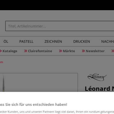
ÖL
PASTELL
ZEICHNEN
DRUCKEN
NACHH
Kataloge
Clairefontaine
Märkte
Newsletter
ern
Léonard N
Acrylpins
ss Sie sich für uns entschieden haben!
aecker Kunden, uns und unseren Partnern liegt viel daran, Ihnen ein rundum gelungen