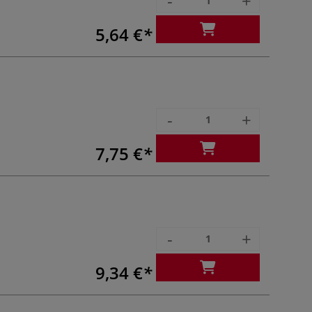
-
+
5,64 €
-
+
7,75 €
-
+
9,34 €