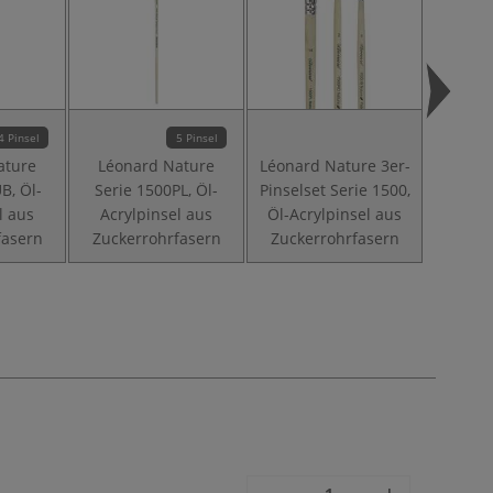
4 Pinsel
5 Pinsel
ature
Léonard Nature
Léonard Nature 3er-
Léonar
B, Öl-
Serie 1500PL, Öl-
Pinselset Serie 1500,
Pinsels
l aus
Acrylpinsel aus
Öl-Acrylpinsel aus
Öl-Acr
fasern
Zuckerrohrfasern
Zuckerrohrfasern
Zucke