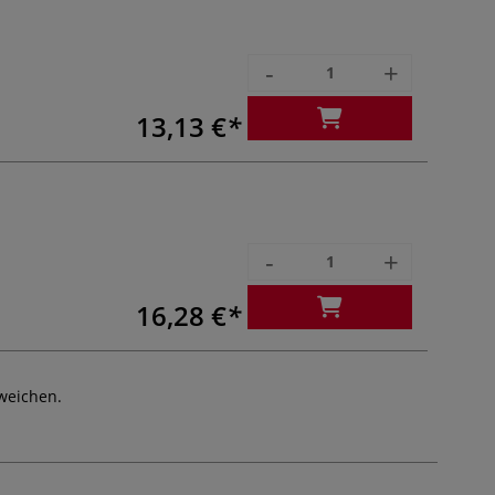
-
+
13,13 €
-
+
16,28 €
weichen.