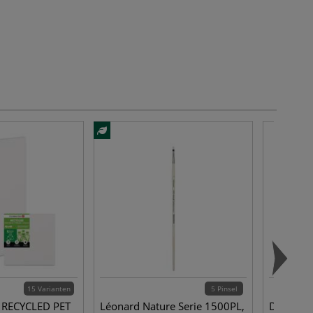
15 Varianten
5 Pinsel
 RECYCLED PET
Léonard Nature Serie 1500PL,
DALER-R