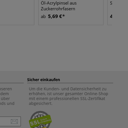
Öl-Acrylpinsel aus
Synthetik
Zuckerrohrfasern
5,69 €
4,23 €
ab
Sicher einkaufen
unseren
Um die Kunden- und Datensicherheit zu
f dem
erhöhen, ist unser gesamter Online-Shop
 über
mit einem professionellen SSL-Zertifikat
ends und
abgesichert.