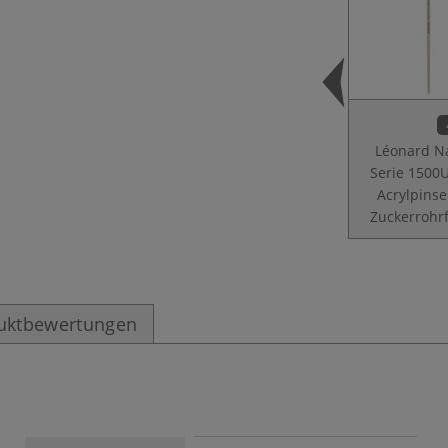
Léonard N
Serie 1500U
Acrylpinse
Zuckerrohr
uktbewertungen