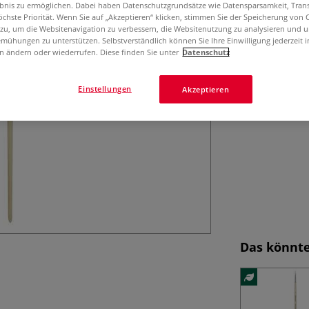
Die Léonard Bor
ebnis zu ermöglichen. Dabei haben Datenschutzgrundsätze wie Datensparsamkeit, Tra
Zuckerrohrfasern
öchste Priorität. Wenn Sie auf „Akzeptieren“ klicken, stimmen Sie der Speicherung von 
 zu, um die Websitenavigation zu verbessern, die Websitenutzung zu analysieren und 
Acrylmalerei, er
mühungen zu unterstützen. Selbstverständlich können Sie Ihre Einwilligung jederzeit 
Nachhaltig, fle
n ändern oder wiederrufen. Diese finden Sie unter
Datenschutz
Einstellungen
Akzeptieren
Das könnte