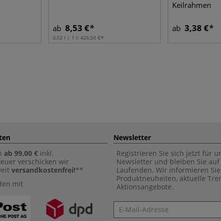
Keilrahmen
8,53 €
3,38 €
ab
ab
0,02 l | 1 l:
426,50 €
ten
Newsletter
n
ab 99,00 €
inkl.
Registrieren Sie sich jetzt für 
euer verschicken wir
Newsletter und bleiben Sie au
weit
versandkostenfrei!
**
Laufenden. Wir informieren Sie
Produktneuheiten, aktuelle Tr
den mit
Aktionsangebote.
Newsletter