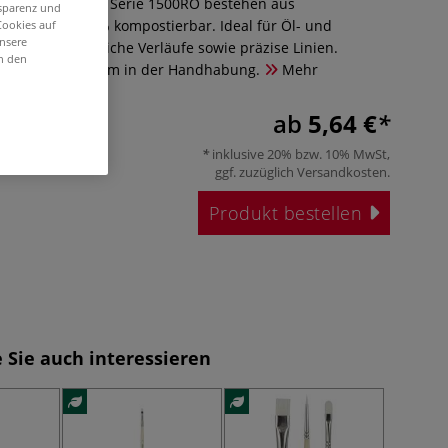
stenpinsel Rund, Serie 1500RO bestehen aus
nsparenz und
 und sind 100 % kompostierbar. Ideal für Öl- und
Cookies auf
unsere
möglichen sie weiche Verläufe sowie präzise Linien.
in den
xibel und angenehm in der Handhabung.
Mehr
ab
5,64 €
inklusive 20% bzw. 10% MwSt,
ggf. zuzüglich
Versandkosten
.
Produkt bestellen
 Sie auch interessieren